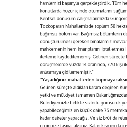
hamlemizi başarıyla gerçekleştirdik. Tüm he
konutlarda huzur içinde oturmalarını sağla
Kentsel dönüşüm çalışmalarımızda Güngöre
Tozkoparan Mahallemizde toplam 58 hektarlı
bağımsız bölüm var. Bağımsız bölümlerin det
dönüştürülmesi gereken binalarımız mevcut. 
mahkemenin hem imar planını iptal etmesi 
ilerleme kaydedilememiş. Gelinen süreçte Ba
görüşmelerde yüzde 14 oranında, 770 kişi il
anlaşmaya gidilememiştir.”
“Yaşadığınız mahalleden kopmayacaksı
Gelinen süreçte aldıkları karara değinen Kur
yetki ve mülkiyet tamamen Bakanlığımızda
Belediyemizle birlikte sizlerle görüşerek y
yapabileceğimiz en küçük daire 75 metrekar
kadar daireler yapacağız. Ve siz brüt dairele
projenize taşıyacaksınız. Kalan kısmını da in