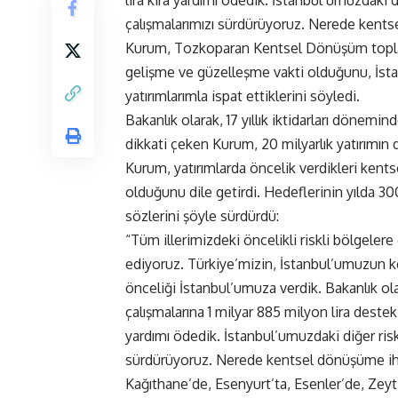
çalışmalarımızı sürdürüyoruz. Nerede kents
Kurum, Tozkoparan Kentsel Dönüşüm toplan
gelişme ve güzelleşme vakti olduğunu, İsta
yatırımlarımla ispat ettiklerini söyledi.
Bakanlık olarak, 17 yıllık iktidarları dönemin
dikkati çeken Kurum, 20 milyarlık yatırımın
Kurum, yatırımlarda öncelik verdikleri kent
olduğunu dile getirdi. Hedeflerinin yılda 
sözlerini şöyle sürdürdü:
“Tüm illerimizdeki öncelikli riskli bölgelere 
ediyoruz. Türkiye’mizin, İstanbul’umuzun ke
önceliği İstanbul’umuza verdik. Bakanlık o
çalışmalarına 1 milyar 885 milyon lira destek
yardımı ödedik. İstanbul’umuzdaki diğer riskl
sürdürüyoruz. Nerede kentsel dönüşüme ihti
Kağıthane’de, Esenyurt’ta, Esenler’de, Ze