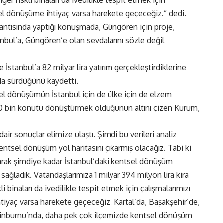
el dönüşüme ihtiyaç varsa harekete geçeceğiz.” dedi.
tısında yaptığı konuşmada, Güngören için proje,
nbul’a, Güngören’e olan sevdalarını sözle değil
de İstanbul’a 82 milyar lira yatırım gerçekleştirdiklerine
 da sürdüğünü kaydetti.
sel dönüşümün İstanbul için de ülke için de elzem
300 bin konutu dönüştürmek olduğunun altını çizen Kurum,
dair sonuçlar elimize ulaştı. Şimdi bu verileri analiz
ntsel dönüşüm yol haritasını çıkarmış olacağız. Tabi ki
larak şimdiye kadar İstanbul’daki kentsel dönüşüm
 sağladık. Vatandaşlarımıza 1 milyar 394 milyon lira kira
i binaları da ivedilikle tespit etmek için çalışmalarımızı
yaç varsa harekete geçeceğiz. Kartal’da, Başakşehir’de,
ytinburnu’nda, daha pek çok ilçemizde kentsel dönüşüm