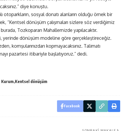
caksınız.” diye konuştu.
ı otoparkların, sosyal donatı alanların olduğu örnek bir
rek, “Kentsel dönüşüm çalışmaları sizlere söz verdiğimiz
ıyla burada, Tozkoparan Mahallemizde yapılacaktır.
, yerinde dönüşüm modeline göre gerçekleştireceğiz.
nizden, komşularınızdan kopmayacaksınız. Talimatı
mayı pazartesi itibariyle başlatıyoruz.” dedi.
at Kurum
Kentsel dönüşüm
Facebook
SONRAKI MAKALE