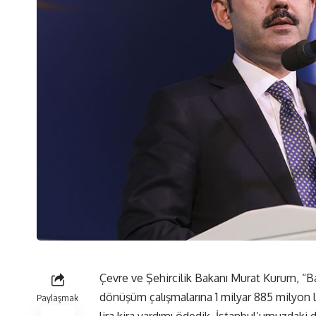
Çevre ve Şehircilik Bakanı Murat Kurum, “Ba
dönüşüm çalışmalarına 1 milyar 885 milyon l
Paylaşmak
lira kira yardımı ödedik. İstanbul’umuzdaki di