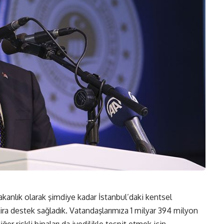
kanlık olarak şimdiye kadar İstanbul’daki kentsel
ira destek sağladık. Vatandaşlarımıza 1 milyar 394 milyon
ğer riskli binaları da ivedilikle tespit etmek için