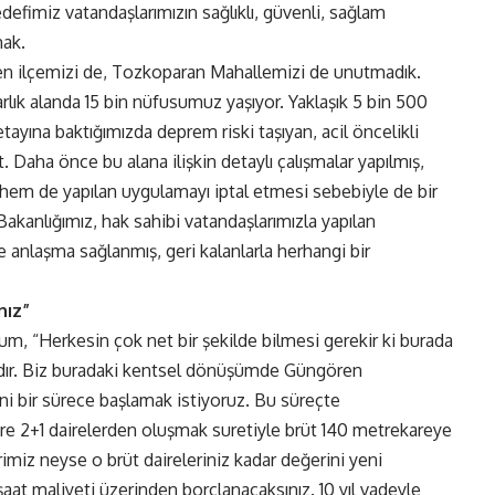
defimiz vatandaşlarımızın sağlıklı, güvenli, sağlam
mak.
n ilçemizi de, Tozkoparan Mahallemizi de unutmadık.
k alanda 15 bin nüfusumuz yaşıyor. Yaklaşık 5 bin 500
ayına baktığımızda deprem riski taşıyan, acil öncelikli
Daha önce bu alana ilişkin detaylı çalışmalar yapılmış,
hem de yapılan uygulamayı iptal etmesi sebebiyle de bir
kanlığımız, hak sahibi vatandaşlarımızla yapılan
e anlaşma sağlanmış, geri kalanlarla herhangi bir
nız”
um, “Herkesin çok net bir şekilde bilmesi gerekir ki burada
dır. Biz buradaki kentsel dönüşümde Güngören
eni bir sürece başlamak istiyoruz. Bu süreçte
e 2+1 dairelerden oluşmak suretiyle brüt 140 metrekareye
rimiz neyse o brüt daireleriniz kadar değerini yeni
şaat maliyeti üzerinden borçlanacaksınız. 10 yıl vadeyle