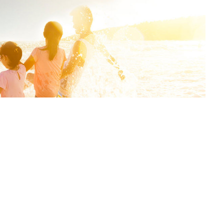
lenmenin mevsimi… Uzun yaz günlerinde evde, sokakta