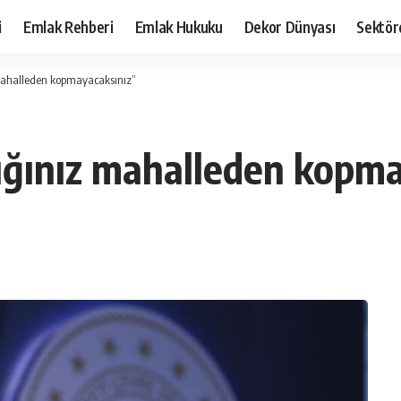
i
Emlak Rehberi
Emlak Hukuku
Dekor Dünyası
Sektör
ahalleden kopmayacaksınız”
ğınız mahalleden kopma