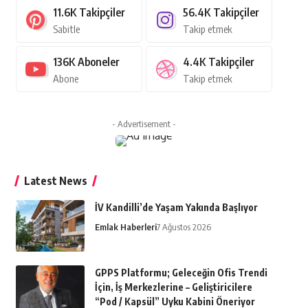
11.6K
Takipçiler
56.4K
Takipçiler
Sabitle
Takip etmek
136K
Aboneler
4.4K
Takipçiler
Abone
Takip etmek
- Advertisement -
Latest News
İV Kandilli’de Yaşam Yakında Başlıyor
Emlak Haberleri
7 Ağustos 2026
GPPS Platformu; Geleceğin Ofis Trendi
İçin, İş Merkezlerine – Geliştiricilere
“Pod / Kapsül” Uyku Kabini Öneriyor