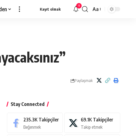
9
den
Aa
Kayıt olmak
Yazı
Tipi
Yeniden
Boyutlandırıcı
yacaksınız”
Paylaşmak
Stay Connected
235.3K
Takipçiler
69.1K
Takipçiler
Beğenmek
Takip etmek