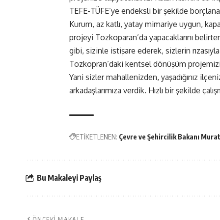
TEFE-TÜFE’ye endeksli bir şekilde borçlana
Kurum, az katlı, yatay mimariye uygun, kapal
projeyi Tozkoparan’da yapacaklarını belirte
gibi, sizinle istişare ederek, sizlerin rızas
Tozkopran’daki kentsel dönüşüm projemizi
Yani sizler mahallenizden, yaşadığınız ilçe
arkadaşlarımıza verdik. Hızlı bir şekilde çalış
ETİKETLENEN:
Çevre ve Şehircilik Bakanı Mur
Bu Makaleyi Paylaş
ÖNCEKI MAKALE