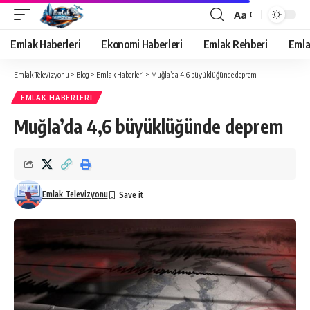
Aa
Yazı
Tipi
Emlak Haberleri
Ekonomi Haberleri
Emlak Rehberi
Emla
Yeniden
Boyutlandırıcı
Emlak Televizyonu
>
Blog
>
Emlak Haberleri
>
Muğla’da 4,6 büyüklüğünde deprem
EMLAK HABERLERI
Muğla’da 4,6 büyüklüğünde deprem
Emlak Televizyonu