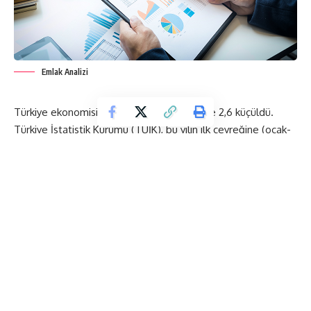
Emlak Analizi
Türkiye ekonomisi yılın ilk çeyreğinde yüzde 2,6 küçüldü.
Türkiye İstatistik Kurumu (TÜİK), bu yılın ilk çeyreğine (ocak-
mart) ilişkin gayrisafi yurt içi hasıla (GSYH) sonuçlarını açıkladı.
Buna göre GSYH tahmini zincirlenmiş hacim endeksi olarak,
bu yılın ilk çeyreğinde geçen yılın aynı çeyreğine göre yüzde
2,6 azaldı.
Üretim yöntemine göre cari fiyatlarla GSYH tahmini, bu yılın
ilk 3 aylık döneminde geçen yılın aynı dönemine kıyasla
yüzde 16 artarak 914 milyar 699 milyon lira olarak
gerçekleşti.
GSYH’yi oluşturan faaliyetler incelendiğinde bu yılın ilk
çeyreğinde, geçen yılın aynı dönemine kıyasla zincirlenmiş