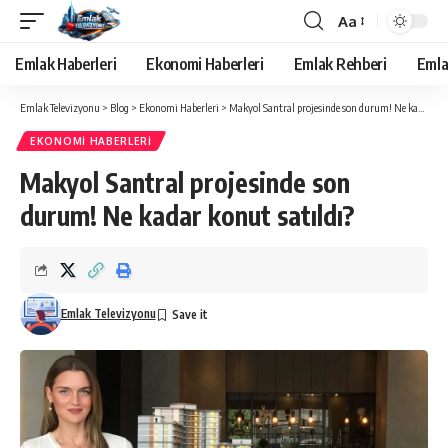
Aa
Yazı
Tipi
Emlak Haberleri
Ekonomi Haberleri
Emlak Rehberi
Emla
Yeniden
Boyutlandırıcı
Emlak Televizyonu
>
Blog
>
Ekonomi Haberleri
>
Makyol Santral projesinde son durum! Ne kadar konut satıldı?
EKONOMI HABERLERI
Makyol Santral projesinde son
durum! Ne kadar konut satıldı?
Emlak Televizyonu