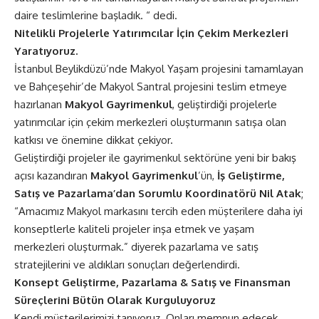
daire teslimlerine başladık. “ dedi.
Nitelikli Projelerle Yatırımcılar İçin Çekim Merkezleri
Yaratıyoruz.
İstanbul Beylikdüzü’nde Makyol Yaşam projesini tamamlayan
ve Bahçeşehir’de Makyol Santral projesini teslim etmeye
hazırlanan
Makyol Gayrimenkul
, geliştirdiği projelerle
yatırımcılar için çekim merkezleri oluşturmanın satışa olan
katkısı ve önemine dikkat çekiyor.
Geliştirdiği projeler ile gayrimenkul sektörüne yeni bir bakış
açısı kazandıran
Makyol Gayrimenkul
’ün,
İş Geliştirme,
Satış ve Pazarlama’dan Sorumlu Koordinatörü Nil Atak
;
“Amacımız Makyol markasını tercih eden müşterilere daha iyi
konseptlerle kaliteli projeler inşa etmek ve yaşam
merkezleri oluşturmak.” diyerek pazarlama ve satış
stratejilerini ve aldıkları sonuçları değerlendirdi.
Konsept Geliştirme, Pazarlama & Satış ve Finansman
Süreçlerini Bütün Olarak Kurguluyoruz
Kendi müşterilerimizi tanıyoruz. Onları memnun edecek