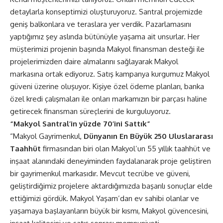
detaylarla konseptimizi oluşturuyoruz. Santral projemizde
geniş balkonlara ve teraslara yer verdik. Pazarlamasını
yaptığımız şey aslında bütünüyle yaşama ait unsurlar. Her
müşterimizi projenin başında Makyol finansman desteği ile
projelerimizden daire almalarını sağlayarak Makyol
markasına ortak ediyoruz. Satış kampanya kurgumuz Makyol
güveni üzerine oluşuyor. Kişiye özel ödeme planları, banka
özel kredi çalışmaları ile onları markamızın bir parçası haline
getirecek finansman süreçlerini de kurguluyoruz.
“Makyol Santral’in yüzde 70’ini Sattık”
“Makyol Gayrimenkul,
Dünyanın En Büyük 250 Uluslararası
Taahhüt
firmasından biri olan Makyol’un 55 yıllık taahhüt ve
inşaat alanındaki deneyiminden faydalanarak proje geliştiren
bir gayrimenkul markasıdır. Mevcut tecrübe ve güveni,
geliştirdiğimiz projelere aktardığımızda başarılı sonuçlar elde
ettiğimizi gördük. Makyol Yaşam’dan ev sahibi olanlar ve
yaşamaya başlayanların büyük bir kısmı, Makyol güvencesini,