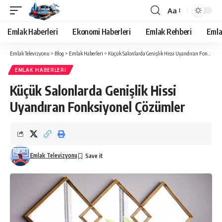
Aa
Yazı
Tipi
Emlak Haberleri
Ekonomi Haberleri
Emlak Rehberi
Emla
Yeniden
Boyutlandırıcı
Emlak Televizyonu
>
Blog
>
Emlak Haberleri
>
Küçük Salonlarda Genişlik Hissi Uyandıran Fonksiyonel Çözümler
EMLAK HABERLERI
Küçük Salonlarda Genişlik Hissi
Uyandıran Fonksiyonel Çözümler
Emlak Televizyonu