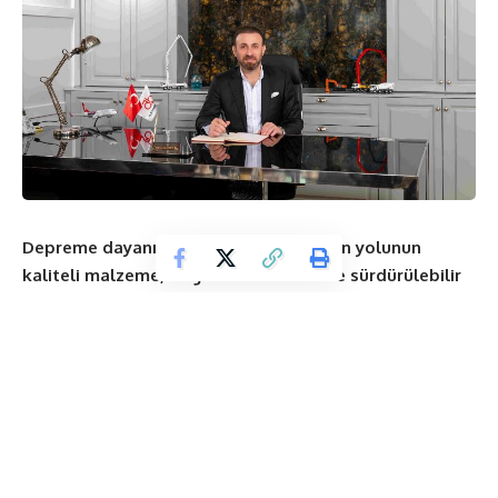
Depreme dayanıklı şehirler inşa etmenin yolunun
kaliteli malzeme, doğru mühendislik ve sürdürülebilir
şehircilikten geçtiğini söyleyen
Albayrak Hazır Beton
Yönetim Kurulu Başkanı Erdal Albayrak, Bu nedenle
geleceğin şehirlerinde yüksek katlı yapılaşma yerine,
güvenli, düşük katlı, planlı ve sürdürülebilir
yerleşimlerin teşvik edilmesi gerektiğini belirtti.
Albayrak “
Tek katlı beton ev yapın, birkaç yüzyıl
kullanın
” dedi.
Yapı güvenliğinin sadece bir mühendislik değil aynı zamanda