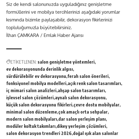
Siz de kendi salonunuzda uyguladığınız genişletme
formüllerini ve mobilya tercihlerinizi aşağıdaki yorumlar
kısmında bizimle paylaşabilir, dekorasyon fikirlerinizi
topluluğumuzla büyütebilirsiniz.
İlhan ÇAMKARA / Emlak Haber Ajansı
ETİKETLENEN:
salon genişletme yöntemleri
ev dekorasyonunda derinlik algısı
sürdürülebilir ev dekorasyonu
ferah salon önerileri
fonksiyonel mobilya modelleri
açık renk salon tasarımları
iç mimari salon analizleri
ahşap salon tasarımları
işlevsel salon çözümleri
aynalı salon dekorasyonu
küçük salon dekorasyonu fikirleri
çevre dostu mobilyalar
minimal salon düzenleme
çok amaçlı orta sehpalar
modern salon mobilyaları
dar salon yerleşim planı
modüler koltuk takımları
dikey yerleşim çözümleri
salon dekorasyon trendleri 2026
doğal ışık alan salonlar