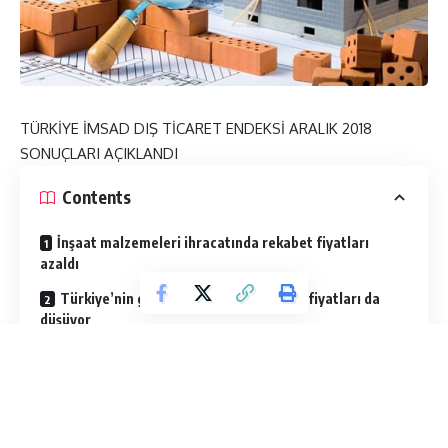
TÜRKİYE İMSAD DIŞ TİCARET ENDEKSİ ARALIK 2018
SONUÇLARI AÇIKLANDI
Contents
İnşaat malzemeleri ihracatında rekabet fiyatları
azaldı
Türkiye’nin genel sanayi ihracat birim fiyatları da
düşüyor
Türkiye İMSAD tarafından hazırlanan İnşaat
Malzemeleri Sanayi Dış Ticaret Endeksi’nin 2018 Aralık
ayı sonuçları açıklandı. M
iktar olarak 183 bin ton
ithalatın yapıldığı Aralık ayında, son 5 yılın en düşük