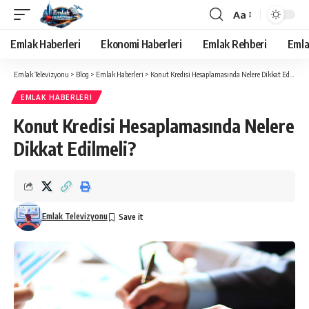
Aa
Yazı
Tipi
Emlak Haberleri
Ekonomi Haberleri
Emlak Rehberi
Emla
Yeniden
Boyutlandırıcı
Emlak Televizyonu
>
Blog
>
Emlak Haberleri
>
Konut Kredisi Hesaplamasında Nelere Dikkat Edilmeli?
EMLAK HABERLERI
Konut Kredisi Hesaplamasında Nelere
Dikkat Edilmeli?
Emlak Televizyonu