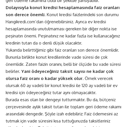
geri ödeme rakamına ciddi bir şekilde yansıyabilir.
Dolayısıyla konut kredisi hesaplamasında faiz oranları
son derece önemli
. Konut kredisi faizlerindeki son durumu
Hangikredi.com’dan öğrenebilirsiniz. Ayrıca ev kredisi
hesaplamasında unutulmaması gereken bir diğer nokta ise
peşinatın önemi. Peşinatınız ne kadar fazla ise kullanacağınız
kredinin tutarı da o denli düşük olacaktır.
Yukarıda belirttiğimiz gibi faiz oranları son derece önemlidir.
Bununla birlikte konut kredilerinde vade süresi de çok
önemlidir. Zaten faizin oranını, belli bir ölçüde bu vade süresi
belirler.
Yani ödeyeceğiniz taksit sayısı ne kadar çok
olursa faiz oranı o kadar yüksek olur
. Örnek verecek
olursak 60 ay vadeli bir konut kredisi ile 120 ay vadeli bir ev
kredisi için ödeyeceğiniz tutar aynı olmayacaktır.
Burada esas olan bir dengeyi tutturmaktır. Bu da, bütçeniz
çerçevesinde aylık taksit tutarı ile toplam geri ödeme rakamı
arasındaki dengedir. Şöyle izah edebiliriz: Faiz ödemesini az
tutmak için vade süresini kısa tuttuğunuzda taksitleriniz