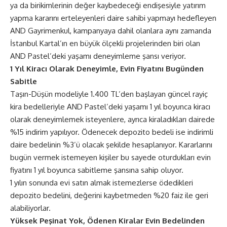
ya da birikimlerinin değer kaybedeceği endişesiyle yatırım
yapma kararını erteleyenleri daire sahibi yapmayı hedefleyen
AND Gayrimenkul, kampanyaya dahil olanlara aynı zamanda
İstanbul Kartal’ın en büyük ölçekli projelerinden biri olan
AND Pastel’deki yaşamı deneyimleme şansı veriyor.
1 Yıl Kiracı Olarak Deneyimle, Evin Fiyatını Bugünden
Sabitle
Taşın-Düşün modeliyle 1.400 TL’den başlayan güncel rayiç
kira bedelleriyle AND Pastel’deki yaşamı 1 yıl boyunca kiracı
olarak deneyimlemek isteyenlere, ayrıca kiraladıkları dairede
%15 indirim yapılıyor. Ödenecek depozito bedeli ise indirimli
daire bedelinin %3’ü olacak şekilde hesaplanıyor. Kararlarını
bugün vermek istemeyen kişiler bu sayede oturdukları evin
fiyatını 1 yıl boyunca sabitleme şansına sahip oluyor.
1 yılın sonunda evi satın almak istemezlerse ödedikleri
depozito bedelini, değerini kaybetmeden %20 faiz ile geri
alabiliyorlar.
Yüksek Peşinat Yok, Ödenen Kiralar Evin Bedelinden