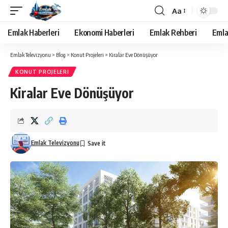
Aa
Yazı
Tipi
Emlak Haberleri
Ekonomi Haberleri
Emlak Rehberi
Emla
Yeniden
Boyutlandırıcı
Emlak Televizyonu
>
Blog
>
Konut Projeleri
>
Kiralar Eve Dönüşüyor
KONUT PROJELERI
Kiralar Eve Dönüşüyor
Emlak Televizyonu