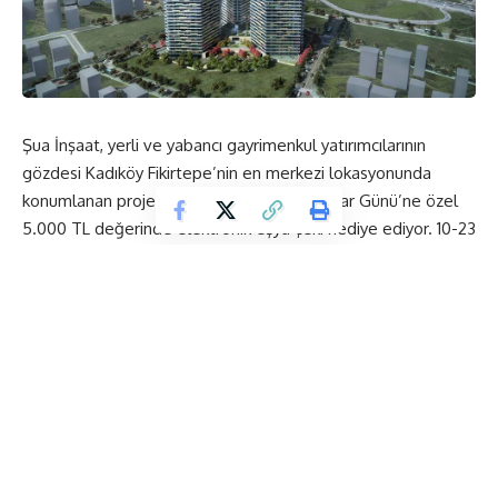
Şua İnşaat, yerli ve yabancı gayrimenkul yatırımcılarının
gözdesi Kadıköy Fikirtepe’nin en merkezi lokasyonunda
konumlanan projesi Elite Concept’te Babalar Günü’ne özel
5.000 TL değerinde elektronik eşya çeki hediye ediyor. 10-23
Haziran tarihleri arasında geçerli olacak kampanya
kapsamında hediye çekine ek olarak yüzde 10 indirim ve 36
ay sıfır faiz fırsatı sunan Şua İnşaat, aynı zamanda kişiye özel
ödeme planı da uyguluyor. Dünyaca ünlü camlarla dizayn
edilen sıra dışı cephe mimarisi, daireleri çevreleyen
balkonları, aidatları azaltan doğaya dost akıllı ev konsepti,
açık teras bahçeleri, özel tasarım mobilya, kapı, granit ve
pencere sistemleri gibi pek çok özelliği ile bölgenin prestijli
sembol projesi olarak öne çıkan Elite Concept, eğlence,