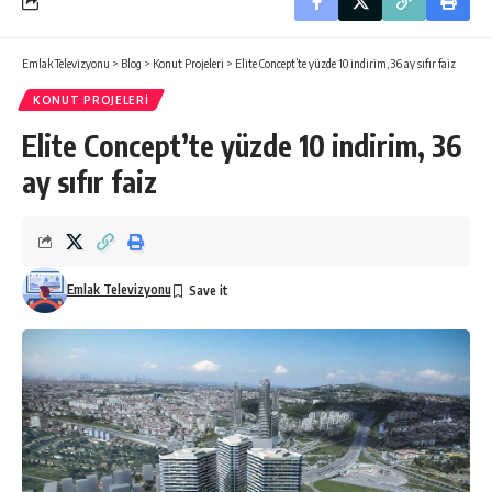
Emlak Televizyonu
>
Blog
>
Konut Projeleri
>
Elite Concept’te yüzde 10 indirim, 36 ay sıfır faiz
KONUT PROJELERI
Elite Concept’te yüzde 10 indirim, 36
ay sıfır faiz
Emlak Televizyonu