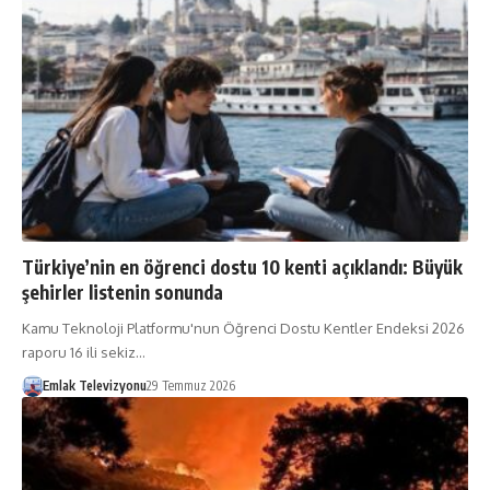
Türkiye’nin en öğrenci dostu 10 kenti açıklandı: Büyük
şehirler listenin sonunda
Kamu Teknoloji Platformu'nun Öğrenci Dostu Kentler Endeksi 2026
raporu 16 ili sekiz…
Emlak Televizyonu
29 Temmuz 2026