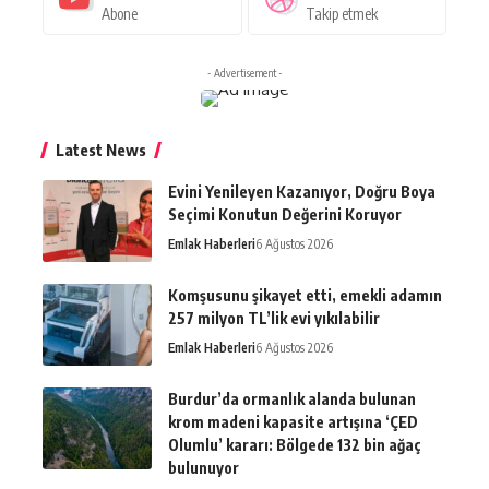
Abone
Takip etmek
- Advertisement -
Latest News
Evini Yenileyen Kazanıyor, Doğru Boya
Seçimi Konutun Değerini Koruyor
Emlak Haberleri
6 Ağustos 2026
Komşusunu şikayet etti, emekli adamın
257 milyon TL’lik evi yıkılabilir
Emlak Haberleri
6 Ağustos 2026
Burdur’da ormanlık alanda bulunan
krom madeni kapasite artışına ‘ÇED
Olumlu’ kararı: Bölgede 132 bin ağaç
bulunuyor