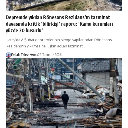
Depremde yıkılan Rönesans Rezidans’ın tazminat
davasında kritik ‘bilirkişi’ raporu: ‘Kamu kurumları
yüzde 20 kusurlu’
Hatay'da 6 Şubat depremlerinin simge yapılarından Rönesans
Rezidans'ın yıkılmasına ilişkin açılan tazminat…
Emlak Televizyonu
29 Temmuz 2026