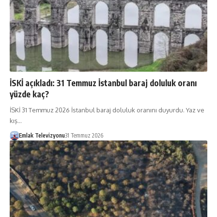
İSKİ açıkladı: 31 Temmuz İstanbul baraj doluluk oranı
yüzde kaç?
İSKİ 31 Temmuz 2026 İstanbul baraj doluluk oranını duyurdu. Yaz ve
kış…
Emlak Televizyonu
31 Temmuz 2026