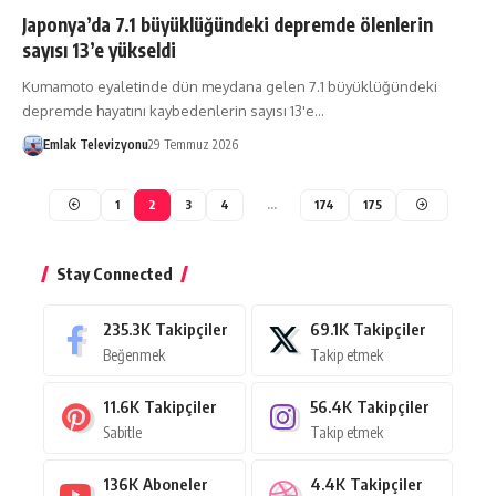
Japonya’da 7.1 büyüklüğündeki depremde ölenlerin
sayısı 13’e yükseldi
Kumamoto eyaletinde dün meydana gelen 7.1 büyüklüğündeki
depremde hayatını kaybedenlerin sayısı 13'e…
Emlak Televizyonu
29 Temmuz 2026
1
2
3
4
…
174
175
Stay Connected
235.3K
Takipçiler
69.1K
Takipçiler
Beğenmek
Takip etmek
11.6K
Takipçiler
56.4K
Takipçiler
Sabitle
Takip etmek
136K
Aboneler
4.4K
Takipçiler