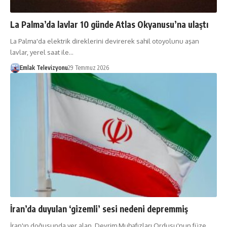
La Palma’da lavlar 10 günde Atlas Okyanusu’na ulaştı
La Palma'da elektrik direklerini devirerek sahil otoyolunu aşan
lavlar, yerel saat ile…
Emlak Televizyonu
29 Temmuz 2026
İran’da duyulan ‘gizemli’ sesi nedeni depremmiş
İran'ın doğusunda yer alan, Devrim Muhafızları Ordusu'nun füze