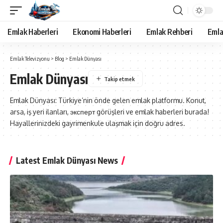
Emlak Haberleri
Ekonomi Haberleri
Emlak Rehberi
Emla
Emlak Televizyonu
>
Blog
>
Emlak Dünyası
Emlak Dünyası
Emlak Dünyası: Türkiye’nin önde gelen emlak platformu. Konut,
arsa, iş yeri ilanları, эксперт görüşleri ve emlak haberleri burada!
Hayallerinizdeki gayrimenkule ulaşmak için doğru adres.
Latest Emlak Dünyası News