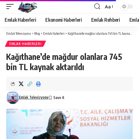
Aa
Yazı
Tipi
Emlak Haberleri
Ekonomi Haberleri
Emlak Rehberi
Emla
Yeniden
Boyutlandırıcı
Emlak Televizyonu
>
Blog
>
Emlak Haberleri
>
Kağıthane’de mağdur olanlara 745 bin TL kaynak aktarıldı
EMLAK HABERLERI
Kağıthane’de mağdur olanlara 745
bin TL kaynak aktarıldı
Emlak Televizyonu