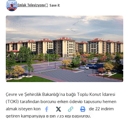
Emlak Televizyonu
Çevre ve Şehircilik Bakanlığı’na bağlı Toplu Konut İdaresi
(TOKİ) tarafından borcunu erken ödeyip tapusunu hemen
almak isteyen konut ve iş yeri alıcılarına yüzde 22 indirim
getiren kampanyaya 8 bin 735 kişi başvurdu.
Vatandaşların yoğun ilgi gösterdiği kampanyada kısmı