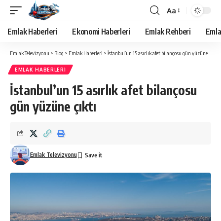
Aa
Yazı
Tipi
Emlak Haberleri
Ekonomi Haberleri
Emlak Rehberi
Emla
Yeniden
Boyutlandırıcı
Emlak Televizyonu
>
Blog
>
Emlak Haberleri
>
İstanbul’un 15 asırlık afet bilançosu gün yüzüne çıktı
EMLAK HABERLERI
İstanbul’un 15 asırlık afet bilançosu
gün yüzüne çıktı
Emlak Televizyonu