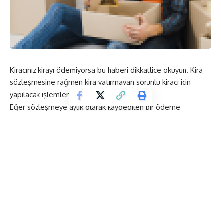
Kiracınız kirayı ödemiyorsa bu haberi dikkatlice okuyun. Kira
sözleşmesine rağmen kira yatırmayan sorunlu kiracı için
yapılacak işlemler.
Eğer sözleşmeye aylık olarak kaydedilen bir ödeme
bulunuyorsa ve bu ödemelerin aksatılma durumu söz
konusuysa, bir yıl içerisinde iki kez aynı durum olduğu taktirde
artık kiracıyı çıkarmanız mümkün olacaktır. Eğer herhangi bir
şekilde ödeme yapılmamaya devam ediliyor ve siz tahliye
talebinde değil de sadece icra talebinde bulunuyorsanız, en
iyi gayrimenkul avukatları İstanbul bürosunda bu süreçte sizi
uyaracaktır. Tahliye isteyip istemediğinizi soracak ve
sonrasında istemezseniz de sadece icra davası açtığına dair
bilgi verecektir. İcra davasında doğrudan ücretin