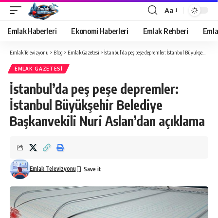
Aa
Yazı
Tipi
Emlak Haberleri
Ekonomi Haberleri
Emlak Rehberi
Emla
Yeniden
Boyutlandırıcı
Emlak Televizyonu
>
Blog
>
Emlak Gazetesi
>
İstanbul’da peş peşe depremler: İstanbul Büyükşehir Belediye Başkanvekili Nuri Aslan’dan açıklama
EMLAK GAZETESI
İstanbul’da peş peşe depremler:
İstanbul Büyükşehir Belediye
Başkanvekili Nuri Aslan’dan açıklama
Emlak Televizyonu