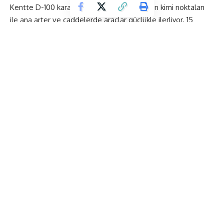
Kentte D-100 kara yolu ve TEM Otoyolu’nun kimi noktaları
ile ana arter ve caddelerde araçlar güçlükle ilerliyor. 15
Temmuz Şehitler Köprüsü girişinde çift yönlü trafik
yoğunluğu gözleniyor.
Avrupa Yakası’nda, D-100 kara yolu Edirne istikametinde
Zincirlikuyu’dan Beylikdüzü’ne kadar yoğunluk aralıklarla
devam ederken, Ankara istikametinde ise Beylikdüzü’nden
başlayan trafik yoğunluğu 15 Temmuz Şehitler Köprüsü
girişine kadar uzanıyor.
Anadolu Yakası’nda ise Üsküdar, Kadıköy, Ataşehir ve
Ümraniye mevkilerinde trafik yoğunluğu görülüyor.
İstanbul Büyükşehir Belediyesi (İBB) Cep Trafik uygulaması
verilerine göre, saat 14.17 itibarıyla Anadolu Yakası’nda trafik
yoğunluğu yüzde 74, Avrupa Yakası’nda yüzde 78, kent
genelinde ise yüzde 76 ölçüldü.