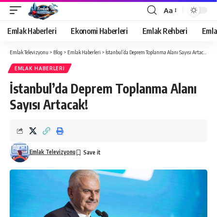
Aa
Yazı
Tipi
Emlak Haberleri
Ekonomi Haberleri
Emlak Rehberi
Emla
Yeniden
Boyutlandırıcı
Emlak Televizyonu
>
Blog
>
Emlak Haberleri
>
İstanbul’da Deprem Toplanma Alanı Sayısı Artacak!
EMLAK HABERLERI
İstanbul’da Deprem Toplanma Alanı
Sayısı Artacak!
Emlak Televizyonu