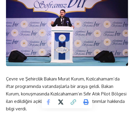
Çevre ve Şehircilik Bakanı Murat Kurum, Kızılcahamam’da
iftar programında vatandaşlarla bir araya geldi. Bakan
Kurum, konuşmasında Kızılcahamam’ın Sıfır Atık Pilot Bölgesi
ilan edildiğini açıkladı ve ilçeye yapılacak yatırımlar hakkında
bilgi verdi.
“Gönlümüz Bir Soframız Bir” iftar programında çalışanlarla
birlikte orucunu açan Çevre ve Şehircilik Bakanı Murat Kurum,
Bakanlığa hizmet verecek kreş binasının Ekim ayında