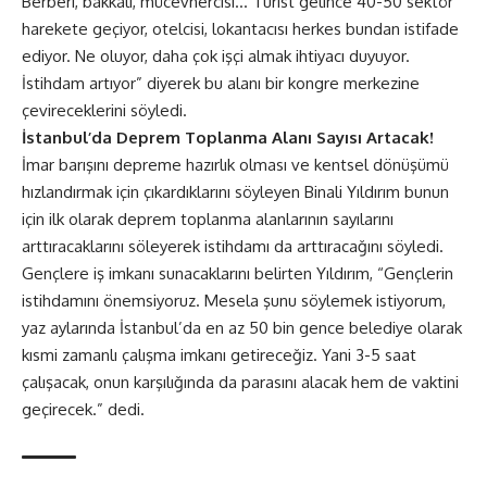
Berberi, bakkalı, mücevhercisi… Turist gelince 40-50 sektör
harekete geçiyor, otelcisi, lokantacısı herkes bundan istifade
ediyor. Ne oluyor, daha çok işçi almak ihtiyacı duyuyor.
İstihdam artıyor” diyerek bu alanı bir kongre merkezine
çevireceklerini söyledi.
İstanbul’da Deprem Toplanma Alanı Sayısı Artacak!
İmar barışını depreme hazırlık olması ve kentsel dönüşümü
hızlandırmak için çıkardıklarını söyleyen Binali Yıldırım bunun
için ilk olarak deprem toplanma alanlarının sayılarını
arttıracaklarını söleyerek istihdamı da arttıracağını söyledi.
Gençlere iş imkanı sunacaklarını belirten Yıldırım, “Gençlerin
istihdamını önemsiyoruz. Mesela şunu söylemek istiyorum,
yaz aylarında İstanbul’da en az 50 bin gence belediye olarak
kısmi zamanlı çalışma imkanı getireceğiz. Yani 3-5 saat
çalışacak, onun karşılığında da parasını alacak hem de vaktini
geçirecek.” dedi.