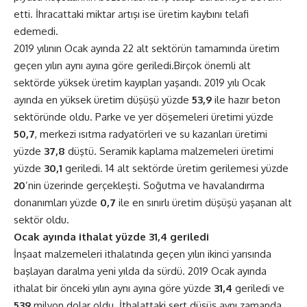
etti. İhracattaki miktar artışı ise üretim kaybını telafi
edemedi.
2019 yılının Ocak ayında 22 alt sektörün tamamında üretim
geçen yılın aynı ayına göre geriledi.Birçok önemli alt
sektörde yüksek üretim kayıpları yaşandı. 2019 yılı Ocak
ayında en yüksek üretim düşüşü yüzde
53,9
ile hazır beton
sektöründe oldu. Parke ve yer döşemeleri üretimi yüzde
50,7
, merkezi ısıtma radyatörleri ve su kazanları üretimi
yüzde
37,8
düştü. Seramik kaplama malzemeleri üretimi
yüzde
30,1
geriledi. 14 alt sektörde üretim gerilemesi yüzde
20
’nin üzerinde gerçekleşti. Soğutma ve havalandırma
donanımları yüzde
0,7
ile en sınırlı üretim düşüşü yaşanan alt
sektör oldu.
Ocak ayında ithalat yüzde 31,4 geriledi
İnşaat malzemeleri ithalatında geçen yılın ikinci yarısında
başlayan daralma yeni yılda da sürdü. 2019 Ocak ayında
ithalat bir önceki yılın aynı ayına göre yüzde
31,4
geriledi ve
539
milyon dolar oldu. İthalattaki sert düşüş aynı zamanda