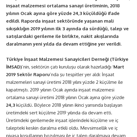
inşaat malzemesi ortalama sanayi üretiminin, 2018
yılının Ocak ayına göre yüzde 24,3 küçüldüğü ifade
edildi. Raporda inşaat sektöründe yaşanan mali
sıkışıklığın 2019 yılının ilk 3 ayında da sürdüğü, talep ve
satışlardaki gerileme ile birlikte, nakit akışlarında
daralmanın yeni yılda da devam ettiğine yer verildi.
Türkiye İnşaat Malzemesi Sanayicileri Derneği (Türkiye
İMSAD)
’nin, sektörün çatı kuruluşu olarak hazırladığı
‘Mart
2019 Sektör Raporu
’nda şu tespitler yer aldı:
İnşaat
malzemeleri sanayi üretimi 2018 yılını yüzde 2 küçülme ile
kapatmıştı. 2019 yılının Ocak ayında inşaat malzemesi
ortalama sanayi üretimi 2018 yılının Ocak ayına göre yüzde
24,3
küçüldü. Böylece 2018 yılının ikinci yarısında başlayan
üretimdeki sert küçülme 2019 yılında da devam etti.
Üretimdeki gerilemede inşaat işlerindeki küçülme ve iç
talepteki keskin daralma etkili oldu. Mevsimsellik ve iç
piyasa koşullarının bozulması ile iç talep daralmaya devam