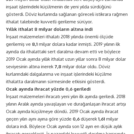
inşaat işlerindeki küçülmenin de yeni yılda sürdüğünü
gösterdi. Döviz kurlarında sağlanan göreceli istikrara rağmen
ithalat talebinde kuvvetli gerileme sürüyor.
Yıllık ithalat 8 milyar doların altına indi
İnşaat malzemeleri ithalatı 2018 yılında önemli ölçüde
gerilemiş ve
8,1
milyar dolara kadar inmişti. 2019 yılının ilk
ayında da ithalattaki sert daralma devam etti ve böylece
2019 Ocak ayında yıllık ithalat uzun yıllar sonra 8 milyar dolar
seviyesinin altına inerek
7,8
milyar dolar oldu. Döviz
kurlarındaki dalgalanma ve inşaat işlerindeki küçülme
ithalatta daralmanın sürmesinde etkisini gösterdi.
Ocak ayında ihracat yüzde 0,6 geriledi
İnşaat malzemeleri ihracatı yeni yılın ilk ayında geriledi. 2018
yılının Aralık ayında yavaşlayan ve durağanlaşan ihracat artışı
Ocak ayında küçülmeye döndü. 2019 Ocak ayında ihracat
geçen yılın aynı ayına göre yüzde
0,6
düşerek
1,61
milyar
dolara indi. Böylece Ocak ayında son 12 ayın en düşük aylık
ihracatı gerçekleşti. İç pazardaki kuvvetli daralma karşısında