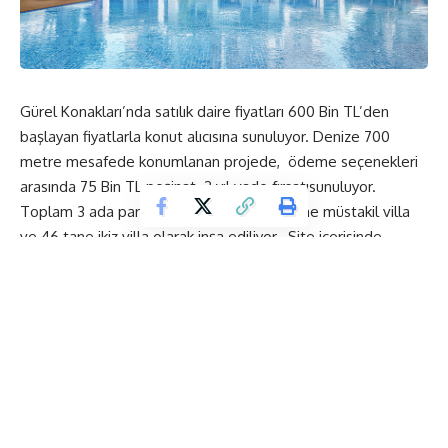
Gürel Konakları’nda satılık daire fiyatları 600 Bin TL’den
başlayan fiyatlarla konut alıcısına sunuluyor. Denize 700
metre mesafede konumlanan projede, ödeme seçenekleri
arasında 75 Bin TL peşinat 2 yıl vade fırsatısunuluyor.
Toplam 3 ada parselden oluşan proje, 1 tane müstakil villa
ve 46 tane ikiz villa olarak inşa ediliyor. Site içerisinde
bulunan proje, müstakil otopark, havuz terası, çocuk oyun
alanları, geniş peyzaj alanları yer alıyor.
İletişim Bilgileri
TEMSİLCİ
Tel: +90 256 622 29 92