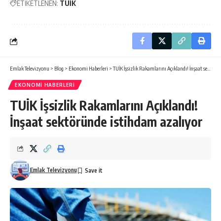
ETİKETLENEN:
TÜİK
Emlak Televizyonu
>
Blog
>
Ekonomi Haberleri
>
TUİK İşsizlik Rakamlarını Açıklandı! İnşaat sektöründe istihdam azalıyor
EKONOMI HABERLERI
TUİK İşsizlik Rakamlarını Açıklandı!
İnşaat sektöründe istihdam azalıyor
Emlak Televizyonu