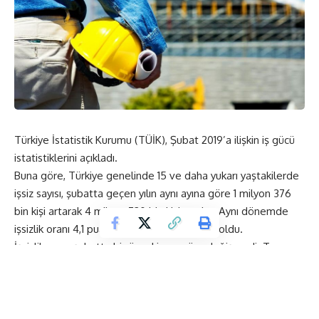
Türkiye İstatistik Kurumu (TÜİK), Şubat 2019’a ilişkin iş gücü
istatistiklerini açıkladı.
Buna göre, Türkiye genelinde 15 ve daha yukarı yaştakilerde
işsiz sayısı, şubatta geçen yılın aynı ayına göre 1 milyon 376
bin kişi artarak 4 milyon 730 bin kişiye çıktı. Aynı dönemde
işsizlik oranı 4,1 puan yükselerek yüzde 14,7 oldu.
İşsizlik oranı şubatta bir önceki aya göre değişmedi. Tarım
dışı işsizlik oranı ise 4,4 puanlık artışla yüzde 16,9 olarak
tahmin edildi.
Söz konusu ayda 15-24 yaş grubunu içeren genç işsizlik oranı
7,1 puan yükselerek yüzde 26,1 oldu. İşsizlik oranı, 15-64 yaş