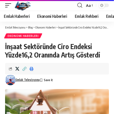
Aa
Yazı
Tipi
Emlak Haberleri
Ekonomi Haberleri
Emlak Rehberi
Emla
Yeniden
Boyutlandırıcı
Emlak Televizyonu
>
Blog
>
Ekonomi Haberleri
>
İnşaat Sektöründe Ciro Endeksi Yüzde16,2 Oranında Artış Gösterdi
EKONOMI HABERLERI
İnşaat Sektöründe Ciro Endeksi
Yüzde16,2 Oranında Artış Gösterdi
Emlak Televizyonu