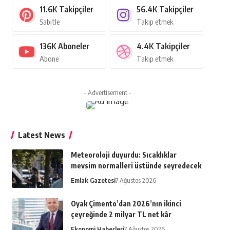
11.6K
Takipçiler
56.4K
Takipçiler
Sabitle
Takip etmek
136K
Aboneler
4.4K
Takipçiler
Abone
Takip etmek
- Advertisement -
Latest News
Meteoroloji duyurdu: Sıcaklıklar
mevsim normalleri üstünde seyredecek
Emlak Gazetesi
7 Ağustos 2026
Oyak Çimento’dan 2026’nın ikinci
çeyreğinde 2 milyar TL net kâr
Ekonomi Haberleri
7 Ağustos 2026