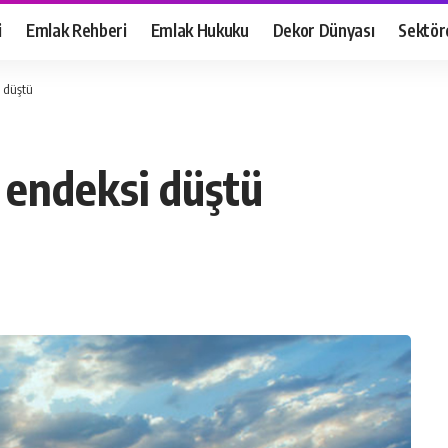
i
Emlak Rehberi
Emlak Hukuku
Dekor Dünyası
Sektör
i düştü
 endeksi düştü