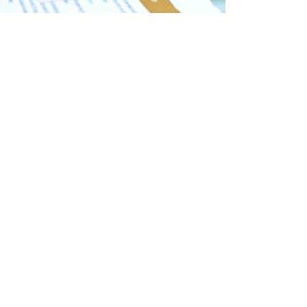
ibi olanların ödemek zorunda oldukları emlak vergisinden
.
yi geçmeyen ve tek meskeni olan veya tek meskenin
kmakla mükellef kimsesi olup 18 yaşını doldurmamış olanlar
enler, gelirleri sosyal güvenlik kurumlarından aldıkları
an ibaret olan kişiler, gaziler, şehitlerin dul ve yetimleri
 getirdikleri taktirde emlak vergisinden muaf tutulabilirler.
gi oranları, Bakanlar Kurulu’nca sıfır veya indirimli olarak
r olduğuna bakıldığında ise, öncelikle hizmet karşılığı
eki faaliyet geliri, tarımsal faaliyet geliri, menkul ve
a benzeri türde bir gelirinin olmaması şartı aranır.