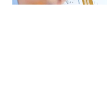
Arsa, arazi, ev, işyeri gibi gayrimenkul sah
bazı durumlarda muafiyet de söz konusudur
Paylaşmak
Türkiye’de, brüt yüzölçümü 200 metrekare
intifa hakkına sahip bulunan; kendisine ba
hariç olmak üzere; geliri olmadığını belgeley
emekli, dul, yetim, ölüm ve malûliyet aylığınd
ve engelli vatandaşlar gerekli şartları yerine
Başka bir deyişle, söz konusu kişiler için ver
belirlenmiştir.
Emlak vergisinden muaf olma şartlarının nele
elde edilen ücret geliri, ticari, sınai ve mesl
gayrimenkul geliri, faiz ve temettü geliri vey