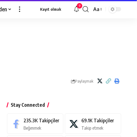
9
den
Aa
Kayıt olmak
Yazı
Tipi
Yeniden
Boyutlandırıcı
Paylaşmak
Stay Connected
235.3K
Takipçiler
69.1K
Takipçiler
Beğenmek
Takip etmek