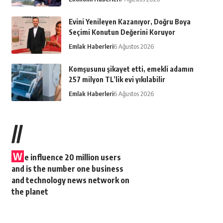
Evini Yenileyen Kazanıyor, Doğru Boya
Seçimi Konutun Değerini Koruyor
Emlak Haberleri
6 Ağustos 2026
Komşusunu şikayet etti, emekli adamın
257 milyon TL’lik evi yıkılabilir
Emlak Haberleri
6 Ağustos 2026
//
W
e influence 20 million users
and is the number one business
and technology news network on
the planet