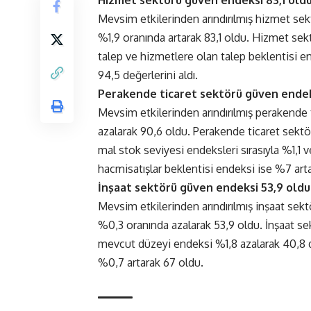
Mevsim etkilerinden arındırılmış hizmet sek
%1,9 oranında artarak 83,1 oldu. Hizmet sek
talep ve hizmetlere olan talep beklentisi en
94,5 değerlerini aldı.
Perakende ticaret sektörü güven endek
Mevsim etkilerinden arındırılmış perakende
azalarak 90,6 oldu. Perakende ticaret sektö
mal stok seviyesi endeksleri sırasıyla %1,1 ve
hacmisatışlar beklentisi endeksi ise %7 art
İnşaat sektörü güven endeksi 53,9 oldu
Mevsim etkilerinden arındırılmış inşaat sek
%0,3 oranında azalarak 53,9 oldu. İnşaat sekt
mevcut düzeyi endeksi %1,8 azalarak 40,8 de
%0,7 artarak 67 oldu.