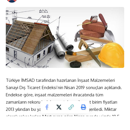
Türkiye İMSAD tarafından hazırlanan İnşaat Malzemeleri
Sanayi Dış Ticaret Endeksi’nin Nisan 2019 sonuçları açıklandı.
Endekse göre, inşaat malzemeleri ihracatında tüm
zamanların rekoru kırılırken, ortalama ihracat birim fiyatları
2013 yılından bu yana en düşük seviyesine geriledi. Miktar
olarak rekor kırılan Mart ayına göre Nisan ayında yüzde 10,5
artan inşaat malzemeleri ihracatı, değer olarak ise 1,81 milyar