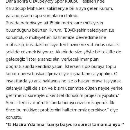
Daha sonra ÖzAlibeyköy Spor Kulübü Tesisleri’nde
Karadolap Mahallesi sakinleriyle bir araya gelen Kurum,
vatandaşların tapu sorunlarını dinledi.
Burada belediyeye ait 15 bin metrekare mülkiyetin
bulunduğunu belirten Kurum, “Büyükşehir belediyemizle
konuştuk, o mülkiyetleri hazinemize devredilmesine
müteakip, buradaki mülkiyetleri hazine ve vatandaş olacak
şekilde çözmek istiyoruz. Akabinde size şöyle bir teklifle de
geleceğiz ‘İster arsanızı alın, verilecek imar planı
doğrultusunda kendiniz yapın. İsterseniz biz buraya toplu
konut dairesi başkanlığımız eliyle inşaatlarımızı yapalım. O
inşaatlarda şu anki haklarınız ne ise o hakları oraya taşıyarak,
kalanıyla ilgili de sizin ve bizim üzerimize düşen neyse yerine
getirmeniz suretiyle o kentsel dönüşüm projesini yapalım.’
Sizin isteğiniz doğrultusunda burayı çözelim istiyoruz. İlk
önce bu mülkiyet problemini halletmemiz gerekiyor.” diye
konuştu.
“15 Haziran’da imar barışı başvuru süreci tamamlanıyor”