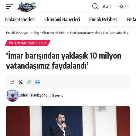
Aa
Yazı
Tipi
Emlak Haberleri
Ekonomi Haberleri
Emlak Rehberi
Emla
Yeniden
Boyutlandırıcı
Emlak Televizyonu
>
Blog
>
Ekonomi Haberleri
>
‘İmar barışından yaklaşık 10 milyon vatandaşımız faydalandı’
EKONOMI HABERLERI
‘İmar barışından yaklaşık 10 milyon
vatandaşımız faydalandı’
Emlak Televizyonu