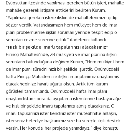
Eyüpsultan ilçesinde yapılması gereken bütün işleri, mahalle
mahalle gezerek istişare ettiklerini belirten Kurum,
“Yapılması gereken işlere ilişkin de mahallelerimize gidip
sözler verdik. Vatandaşımızın hem mülkiyet hem de imar
planı problemlerine ilişkin sorunları yerinde tespit edip o
sorunları çözme sürecine gittik.” ifadelerini kullandı.
“Hızlı bir şekilde imarlı tapularınızı alacaksınız”
Pirinççi Mahallesi’nde, 2B mülkiyeti ve imar planına ilişkin
sorunların bulunduğuna değinen Kurum, “Hem mülkiyet hem
de imar planı sürecini hızlı bir şekilde işlettik. Önümüzdeki
hafta Pirinççi Mahallemize ilişkin imar planımız onaylanmış
olacak hepinize hayırlı uğurlu olsun. Artık tüm kurum
görüşleri tamamlandı. Önümüzdeki hafta imar planı
onaylandıktan sonra da uygulama işlemlerine başlayacağız
ve hızlı bir şekilde imarlı tapularınızı almış olacaksınız. O
imarlı tapularınızı ister kendiniz ister müteahhitle anlaşın,
isterseniz belediye başkanımız size bu süreçle ilgili destek
versin. Her konuda, her projede yanındayız.” diye konuştu.