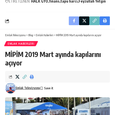
ETİKETLENEN:
HALK GYO
finans
tapu harcı
Feyzullah Yetgin
Emlak Televizyonu
>
Blog
>
Emlak Haberleri
>
MİPİM 2019 Mart ayında kapılarını açıyor
EMLAK HABERLERI
MİPİM 2019 Mart ayında kapılarını
açıyor
Emlak Televizyonu