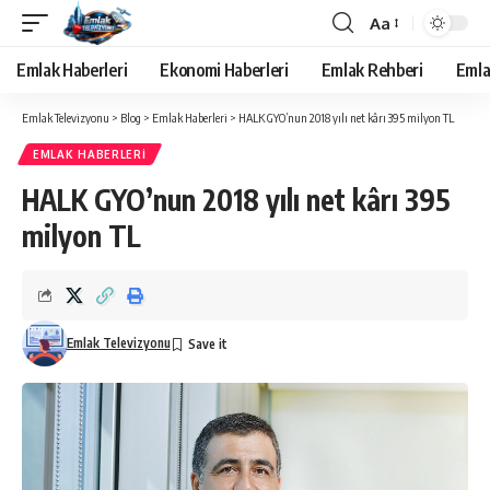
Aa
Yazı
Tipi
Emlak Haberleri
Ekonomi Haberleri
Emlak Rehberi
Emla
Yeniden
Boyutlandırıcı
Emlak Televizyonu
>
Blog
>
Emlak Haberleri
>
HALK GYO’nun 2018 yılı net kârı 395 milyon TL
EMLAK HABERLERI
HALK GYO’nun 2018 yılı net kârı 395
milyon TL
Emlak Televizyonu