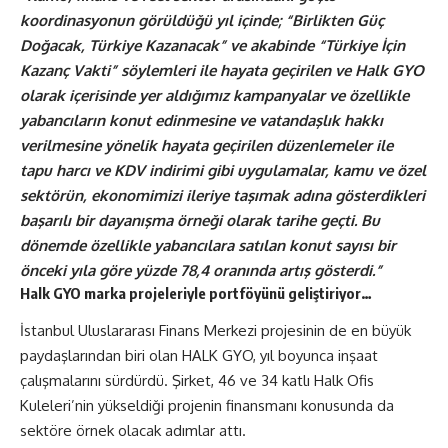
koordinasyonu
n görüldüğü yıl içinde; “Birlikten Güç
Doğacak, Türkiye Kazanacak” ve akabinde “Türkiye İçin
Kazanç Vakti” söylemleri ile hayata geçirilen ve Halk GYO
olarak içerisinde yer aldığımız kampanyalar ve özellikle
yabancıların konut edinmesine ve vatandaşlık hakkı
verilmesine yönelik hayata geçirilen düzenlemeler ile
tapu harcı ve KDV indirimi gibi uygulamalar, kamu ve özel
sektörün, ekonomimizi ileriye taşımak adına gösterdikleri
başarılı bir dayanışma örneği olarak tarihe geçti. Bu
dönemde özellikle yabancılara satılan konut sayısı bir
önceki yıla göre yüzde 78,4 oranında artış gösterdi.”
Halk GYO marka projeleriyle portföyünü geliştiriyor…
İstanbul Uluslararası Finans Merkezi projesinin de en büyük
paydaşlarından biri olan HALK GYO, yıl boyunca inşaat
çalışmalarını sürdürdü. Şirket, 46 ve 34 katlı Halk Ofis
Kuleleri’nin yükseldiği projenin finansmanı konusunda da
sektöre örnek olacak adımlar attı.