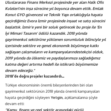
Uluslararası Finans Merkezi projesinde yer alan Halk Ofis
Kuleleri’nin inşa sürecine yıl boyunca devam ettik.
Emlak
Konut GYO güvencesi ve Teknik Yapı ortaklığıyla hayata
geçirdiğimiz Evora İzmir projesinde inşaat ve satış sürecini
başlattık. İzmir’e yeni bir soluk getirecek bu proje ile ‘En
İyi Mimari Tasarım’ ödülü kazandık.
2018 yılında
gayrimenkul sektörüne yüklenen sorumluluk bilinciyle yıl
içerisinde
sektöre ve genel ekonomik büyümeye katkı
sağlayan çalışmaların ve kampanyalarındestekçisi olduk
,
2019 yılında da ülkemiz ve paydaşlarımıza sağladığımız
katma değeri artırma hedefi ile istikrarlı büyümemize
devam edeceğiz.”
2018’de doğru projeler kazandırdı…
Türkiye ekonomisinin önemli bileşenlerinden biri olan
gayrimenkul sektörünün 2018 yılında önemli kampanyaları
hayata geçirdiğini söyleyen
Yetgin
, açıklamalarına şöyle
devam etti:
“Kamu, finans ve reel sektör arasındaki güçlü