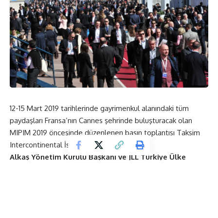
12-15 Mart 2019 tarihlerinde gayrimenkul alanındaki tüm
paydaşları Fransa’nın Cannes şehrinde buluşturacak olan
MIPIM 2019 öncesinde düzenlenen basın toplantısı Taksim
Intercontinental İstanbul’da gerçekleşti.
Alkaş Yönetim Kurulu Başkanı ve JLL Türkiye Ülke
Başkanı Avi Alkaş
ve
Alkaş Genel Müdürü Yonca Aközer
ev sahipliğinde düzenlenen basın toplantısında
İstanbul
Ticaret Odası,İBB İstanbul İmar İnşaat A.Ş
TTYD, İMİB, GYODER, Vakıf Gayrimenkul Yatırım
Ortaklığı A.Ş, Kuzu Toplu Konut İnşaat A.Ş, Gülan