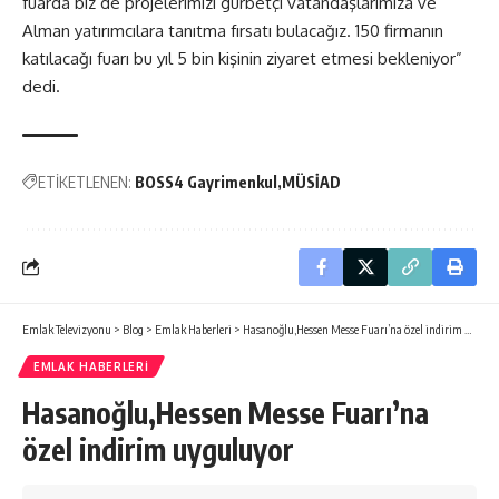
fuarda biz de projelerimizi gurbetçi vatandaşlarımıza ve
Alman yatırımcılara tanıtma fırsatı bulacağız. 150 firmanın
katılacağı fuarı bu yıl 5 bin kişinin ziyaret etmesi bekleniyor”
dedi.
ETİKETLENEN:
BOSS4 Gayrimenkul
MÜSİAD
Emlak Televizyonu
>
Blog
>
Emlak Haberleri
>
Hasanoğlu,Hessen Messe Fuarı’na özel indirim uyguluyor
EMLAK HABERLERI
Hasanoğlu,Hessen Messe Fuarı’na
özel indirim uyguluyor