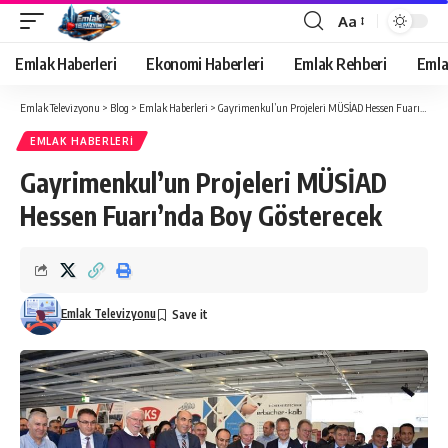
Aa
Yazı
Tipi
Emlak Haberleri
Ekonomi Haberleri
Emlak Rehberi
Emla
Yeniden
Boyutlandırıcı
Emlak Televizyonu
>
Blog
>
Emlak Haberleri
>
Gayrimenkul’un Projeleri MÜSİAD Hessen Fuarı’nda Boy Gösterecek
EMLAK HABERLERI
Gayrimenkul’un Projeleri MÜSİAD
Hessen Fuarı’nda Boy Gösterecek
Emlak Televizyonu