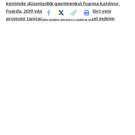
kentinde düzenlediği gayrimenkul fuarına katılıyor.
Fuarda, 2019 yılında hayata geçireceği dört yeni
projesini tanıtacak olan şirket, fuara özel indirim
kampanyası da düzenledi.
İnşaat sektöründe 25 yıllık deneyimi ile pek çok başarılı
projeyi hayata geçiren
Hasanoğlu Şirketler Grubu
, 13-14
Nisan 2019 tarihlerinde Almanya’nın Frankfurt kentinde
yapılacak olan
MÜSİAD Hessen Gayrimenkul Fuarı
’nda
yerini alacak.
Campus Mainhausen Hall 3’de, alan no 3.17 D standında yer
alacak olan Hasanoğlu Şirketler Grubu, fuarda BANU EVLERİ
markalı projelerinin tanıtımını yapacak. Fuara özel yüzde 5
indirim kampanyası düzenleyecek olan şirket, fuar boyunca
geçerli olacak kampanya kapsamında teslime hazır olan
BANU EVLERİ Ispartakule 2 ve BANU EVLERİ Ispartakule 3
projelerinden konut satın alanlar yüzde 5 indirimli fiyatlarla
ev sahibi olabilecek.
2019 yılında Ispartakule’de iki, Bahçekent’te iki olmak üzere