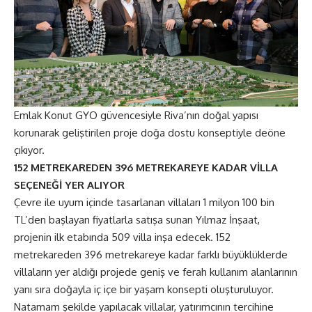
Emlak Konut GYO güvencesiyle Riva’nın doğal yapısı
korunarak geliştirilen proje doğa dostu konseptiyle deöne
çıkıyor.
152 METREKAREDEN 396 METREKAREYE KADAR VİLLA
SEÇENEĞİ YER ALIYOR
Çevre ile uyum içinde tasarlanan villaları 1 milyon 100 bin
TL’den başlayan fiyatlarla satışa sunan Yılmaz İnşaat,
projenin ilk etabında 509 villa inşa edecek. 152
metrekareden 396 metrekareye kadar farklı büyüklüklerde
villaların yer aldığı projede geniş ve ferah kullanım alanlarının
yanı sıra doğayla iç içe bir yaşam konsepti oluşturuluyor.
Natamam şekilde yapılacak villalar, yatırımcının tercihine