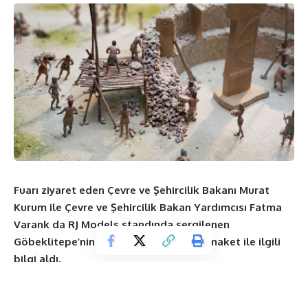
Fuarı ziyaret eden Çevre ve Şehircilik Bakanı Murat
Kurum ile Çevre ve Şehircilik Bakan Yardımcısı Fatma
Varank da RJ Models standında sergilenen
Göbeklitepe’nin Maketi’ni inceleyerek maket ile ilgili
bilgi aldı.
Dünyanın lider mimari maket tasarım şirketi RJ Models,