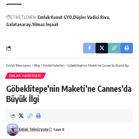
ETİKETLENEN:
Emlak Konut GYO
Düşler Vadisi Riva
Galatasaray
Yılmaz İnşaat
Emlak Televizyonu
>
Blog
>
Emlak Haberleri
>
​Göbeklitepe’nin Maketi’ne Cannes’da Büyük İlgi
EMLAK HABERLERI
​Göbeklitepe’nin Maketi’ne Cannes’da
Büyük İlgi
Emlak Televizyonu