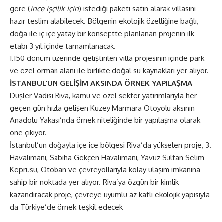
göre (
ince işçilik için
) istediği paketi satın alarak villasını
hazır teslim alabilecek. Bölgenin ekolojik özelliğine bağlı,
doğa ile iç içe yatay bir konseptte planlanan projenin ilk
etabı 3 yıl içinde tamamlanacak.
1.150 dönüm üzerinde geliştirilen villa projesinin içinde park
ve özel orman alanı ile birlikte doğal su kaynakları yer alıyor.
İSTANBUL’UN GELİŞİM AKSINDA ÖRNEK YAPILAŞMA
Düşler Vadisi Riva, kamu ve özel sektör yatırımlarıyla her
geçen gün hızla gelişen Kuzey Marmara Otoyolu aksının
Anadolu Yakası’nda örnek niteliğinde bir yapılaşma olarak
öne çıkıyor.
İstanbul’un doğayla içe içe bölgesi Riva’da yükselen proje, 3.
Havalimanı, Sabiha Gökçen Havalimanı, Yavuz Sultan Selim
Köprüsü, Otoban ve çevreyollarıyla kolay ulaşım imkanına
sahip bir noktada yer alıyor. Riva’ya özgün bir kimlik
kazandıracak proje, çevreye uyumlu az katlı ekolojik yapısıyla
da Türkiye’de örnek teşkil edecek