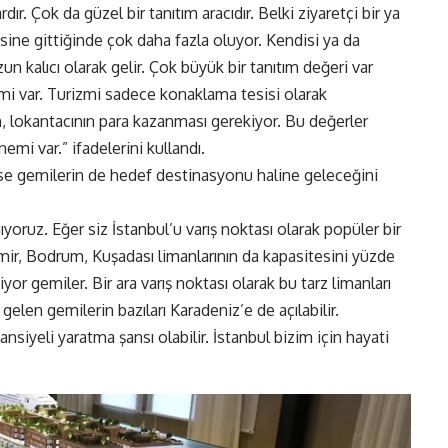
ır. Çok da güzel bir tanıtım aracıdır. Belki ziyaretçi bir ya
esine gittiğinde çok daha fazla oluyor. Kendisi ya da
un kalıcı olarak gelir. Çok büyük bir tanıtım değeri var
emi var. Turizmi sadece konaklama tesisi olarak
, lokantacının para kazanması gerekiyor. Bu değerler
emi var.” ifadelerini kullandı.
uise gemilerin de hedef destinasyonu haline geleceğini
yoruz. Eğer siz İstanbul’u varış noktası olarak popüler bir
İzmir, Bodrum, Kuşadası limanlarının da kapasitesini yüzde
or gemiler. Bir ara varış noktası olarak bu tarz limanları
 gelen gemilerin bazıları Karadeniz’e de açılabilir.
nsiyeli yaratma şansı olabilir. İstanbul bizim için hayati