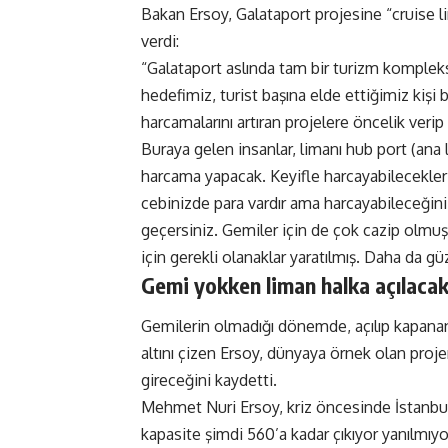
Bakan Ersoy, Galataport projesine “cruise li
verdi:
“Galataport aslında tam bir turizm kompleks
hedefimiz, turist başına elde ettiğimiz kişi b
harcamalarını artıran projelere öncelik veri
Buraya gelen insanlar, limanı hub port (ana l
harcama yapacak. Keyifle harcayabilecekleri
cebinizde para vardır ama harcayabileceğin
geçersiniz. Gemiler için de çok cazip olmu
için gerekli olanaklar yaratılmış. Daha da güze
Gemi yokken liman halka açılaca
Gemilerin olmadığı dönemde, açılıp kapanan
altını çizen Ersoy, dünyaya örnek olan proje
gireceğini kaydetti.
Mehmet Nuri Ersoy, kriz öncesinde İstanbul
kapasite şimdi 560’a kadar çıkıyor yanılmıyo