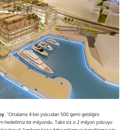
oy
, “Ortalama 4 bin yolcudan 500 gemi geldiğini
im hedefimiz bir milyondu. Tabii siz o 2 milyon yolcuyu
işi her yıl 2 milyon kişiyi daha reklam ve konaklama için