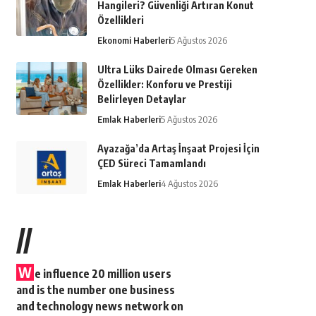
Hangileri? Güvenliği Artıran Konut
Özellikleri
Ekonomi Haberleri
5 Ağustos 2026
Ultra Lüks Dairede Olması Gereken
Özellikler: Konforu ve Prestiji
Belirleyen Detaylar
Emlak Haberleri
5 Ağustos 2026
Ayazağa’da Artaş İnşaat Projesi İçin
ÇED Süreci Tamamlandı
Emlak Haberleri
4 Ağustos 2026
//
W
e influence 20 million users
and is the number one business
and technology news network on