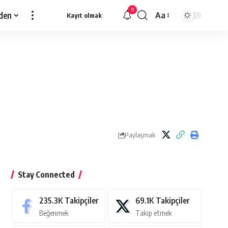
9
den
Aa
Kayıt olmak
Yazı
Tipi
Yeniden
Boyutlandırıcı
Paylaşmak
Stay Connected
235.3K
Takipçiler
69.1K
Takipçiler
Beğenmek
Takip etmek