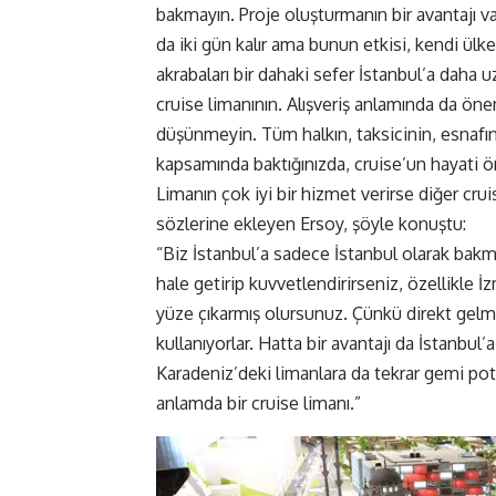
bakmayın. Proje oluşturmanın bir avantajı vard
da iki gün kalır ama bunun etkisi, kendi ülk
akrabaları bir dahaki sefer İstanbul’a daha uz
cruise limanının. Alışveriş anlamında da ön
düşünmeyin. Tüm halkın, taksicinin, esnafın
kapsamında baktığınızda, cruise’un hayati ön
Limanın çok iyi bir hizmet verirse diğer cr
sözlerine ekleyen Ersoy, şöyle konuştu:
“Biz İstanbul’a sadece İstanbul olarak bakmı
hale getirip kuvvetlendirirseniz, özellikle 
yüze çıkarmış olursunuz. Çünkü direkt gelmiy
kullanıyorlar. Hatta bir avantajı da İstanbul’a
Karadeniz’deki limanlara da tekrar gemi pota
anlamda bir cruise limanı.”