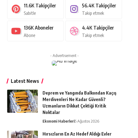
11.6K
Takipçiler
56.4K
Takipçiler
Sabitle
Takip etmek
136K
Aboneler
4.4K
Takipçiler
Abone
Takip etmek
- Advertisement -
Latest News
Deprem ve Yangında Balkondan Kaçış
Merdivenleri Ne Kadar Güvenli?
Uzmanların Dikkat Çektiği Kritik
Noktalar
Ekonomi Haberleri
5 Ağustos 2026
Hırsızların En Az Hedef Aldığı Evler