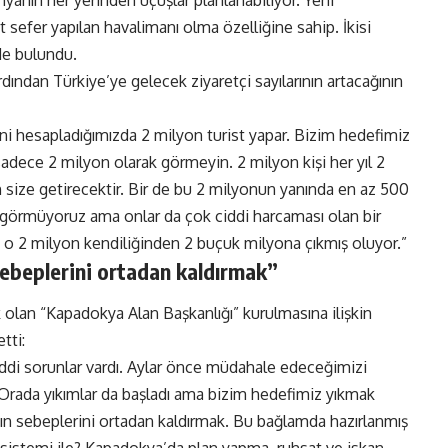
ünyanın her yerinden uçuşlar planlanabiliyor. Yeni
 sefer yapılan havalimanı olma özelliğine sahip. İkisi
de bulundu.
ından Türkiye’ye gelecek ziyaretçi sayılarının artacağının
i hesapladığımızda 2 milyon turist yapar. Bizim hedefimiz
sadece 2 milyon olarak görmeyin. 2 milyon kişi her yıl 2
 size getirecektir. Bir de bu 2 milyonun yanında en az 500
ak görmüyoruz ama onlar da çok ciddi harcaması olan bir
i o 2 milyon kendiliğinden 2 buçuk milyona çıkmış oluyor.”
ebeplerini ortadan kaldırmak”
an “Kapadokya Alan Başkanlığı” kurulmasına ilişkin
tti:
iddi sorunlar vardı. Aylar önce müdahale edeceğimizi
Orada yıkımlar da başladı ama bizim hedefimiz yıkmak
nın sebeplerini ortadan kaldırmak. Bu bağlamda hazırlanmış
ığı sistemi ile? Kapadokya’da plan yapma, ruhsat ve iskan