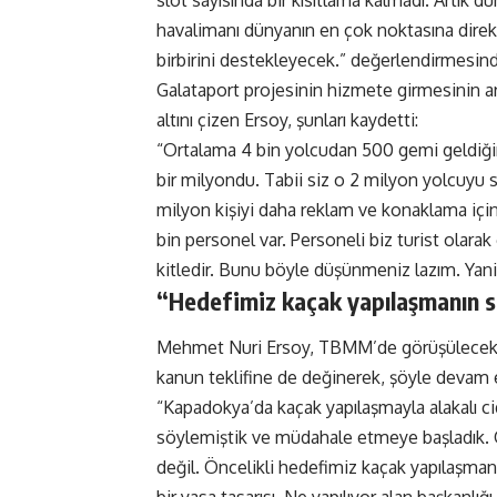
slot sayısında bir kısıtlama kalmadı. Artık d
havalimanı dünyanın en çok noktasına direkt
birbirini destekleyecek.” değerlendirmesin
Galataport projesinin hizmete girmesinin ard
altını çizen Ersoy, şunları kaydetti:
“Ortalama 4 bin yolcudan 500 gemi geldiğin
bir milyondu. Tabii siz o 2 milyon yolcuyu 
milyon kişiyi daha reklam ve konaklama için
bin personel var. Personeli biz turist olar
kitledir. Bunu böyle düşünmeniz lazım. Yan
“Hedefimiz kaçak yapılaşmanın s
Mehmet Nuri Ersoy, TBMM’de görüşülecek ol
kanun teklifine de değinerek, şöyle devam e
“Kapadokya’da kaçak yapılaşmayla alakalı c
söylemiştik ve müdahale etmeye başladık. 
değil. Öncelikli hedefimiz kaçak yapılaşma
bir yasa tasarısı. Ne yapılıyor alan başkanl