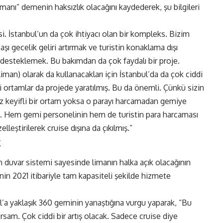
manı” demenin haksızlık olacağını kaydederek, şu bilgileri
i. İstanbul’un da çok ihtiyacı olan bir kompleks. Bizim
aşı gecelik geliri artırmak ve turistin konaklama dışı
p desteklemek. Bu bakımdan da çok faydalı bir proje.
iman) olarak da kullanacakları için İstanbul’da da çok ciddi
 ortamlar da projede yaratılmış. Bu da önemli. Çünkü sizin
iz keyifli bir ortam yoksa o parayı harcamadan gemiye
ş. Hem gemi personelinin hem de turistin para harcaması
lleştirilerek cruise dışına da çıkılmış.”
k
 duvar sistemi sayesinde limanın halka açık olacağının
nin 2021 itibariyle tam kapasiteli şekilde hizmete
’a yaklaşık 360 geminin yanaştığına vurgu yaparak, “Bu
rsam. Çok ciddi bir artış olacak. Sadece cruise diye