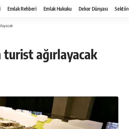
i
Emlak Rehberi
Emlak Hukuku
Dekor Dünyası
Sektör
ırlayacak
 turist ağırlayacak