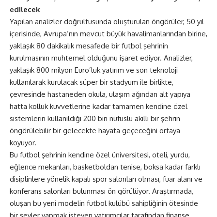
edilecek
Yapılan analizler doğrultusunda oluşturulan öngörüler, 50 yıl
içerisinde, Avrupa’nın mevcut büyük havalimanlarından birine,
yaklaşık 80 dakikalık mesafede bir futbol şehrinin
kurulmasının muhtemel olduğunu işaret ediyor. Analizler,
yaklaşık 800 milyon Euro’luk yatırım ve son teknoloji
kullanılarak kurulacak süper bir stadyum ile birlikte,
çevresinde hastaneden okula, ulaşım ağından alt yapıya
hatta kolluk kuvvetlerine kadar tamamen kendine özel
sistemlerin kullanıldığı 200 bin nüfuslu akıllı bir şehrin
öngörülebilir bir gelecekte hayata geçeceğini ortaya
koyuyor.
Bu futbol şehrinin kendine özel üniversitesi, oteli, yurdu,
eğlence mekanları, basketboldan tenise, boksa kadar farklı
disiplinlere yönelik kapalı spor salonları olması, fuar alanı ve
konferans salonları bulunması ön görülüyor. Araştırmada,
oluşan bu yeni modelin futbol kulübü sahipliğinin ötesinde
bir şeyler yapmak isteyen yatırımcılar tarafından finanse