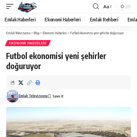
Aa
Yazı
Tipi
Emlak Haberleri
Ekonomi Haberleri
Emlak Rehberi
Emla
Yeniden
Boyutlandırıcı
Emlak Televizyonu
>
Blog
>
Ekonomi Haberleri
>
Futbol ekonomisi yeni şehirler doğuruyor
EKONOMI HABERLERI
Futbol ekonomisi yeni şehirler
doğuruyor
Emlak Televizyonu