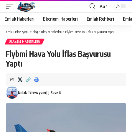
Aa
Yazı
Tipi
Emlak Haberleri
Ekonomi Haberleri
Emlak Rehberi
Emla
Yeniden
Boyutlandırıcı
Emlak Televizyonu
>
Blog
>
Ulaşım Haberleri
>
Flybmi Hava Yolu İflas Başvurusu Yaptı
ULAŞIM HABERLERI
Flybmi Hava Yolu İflas Başvurusu
Yaptı
Emlak Televizyonu