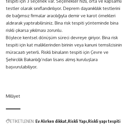
tespiti için 3 seçenek var. Seçenekler hızlı, orta ve kapsamlı
testler olarak sınıflandırılıyor. Deprem dayanıklılık testlerini
de bağımsız firmalar aracılığıyla demir ve karot örnekleri
aldırarak yaptırabilirsiniz. Bina risk tespiti yönteminde bina
riskli çıkarsa yıkılması zorunlu.
Böylece kentsel dönüşüm süreci devreye giriyor. Bina risk
tespiti için kat maliklerinden birinin veya kanuni temsilcisinin
müracaatı yeterli. Riskli binaların tespiti için Çevre ve
Şehircilik Bakanlığı’ndan lisans almış kuruluşlara
başvurulabiliyor.
Milliyet
ETİKETLENEN:
Ev Alırken dikkat
Riskli Yapı
Riskli yapı tespiti