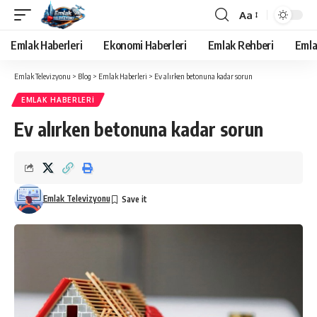
Aa
Yazı
Tipi
Emlak Haberleri
Ekonomi Haberleri
Emlak Rehberi
Emla
Yeniden
Boyutlandırıcı
Emlak Televizyonu
>
Blog
>
Emlak Haberleri
>
Ev alırken betonuna kadar sorun
EMLAK HABERLERI
Ev alırken betonuna kadar sorun
Emlak Televizyonu