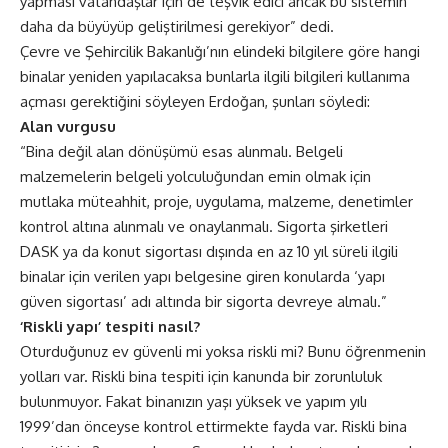
yapması vatandaşlar için de teşvik edici ancak bu sistemin
daha da büyüyüp geliştirilmesi gerekiyor” dedi.
Çevre ve Şehircilik Bakanlığı’nın elindeki bilgilere göre hangi
binalar yeniden yapılacaksa bunlarla ilgili bilgileri kullanıma
açması gerektiğini söyleyen Erdoğan, şunları söyledi:
Alan vurgusu
“Bina değil alan dönüşümü esas alınmalı. Belgeli
malzemelerin belgeli yolculuğundan emin olmak için
mutlaka müteahhit, proje, uygulama, malzeme, denetimler
kontrol altına alınmalı ve onaylanmalı. Sigorta şirketleri
DASK ya da konut sigortası dışında en az 10 yıl süreli ilgili
binalar için verilen yapı belgesine giren konularda ‘yapı
güven sigortası’ adı altında bir sigorta devreye almalı.”
‘Riskli yapı’ tespiti nasıl?
Oturduğunuz ev güvenli mi yoksa riskli mi? Bunu öğrenmenin
yolları var. Riskli bina tespiti için kanunda bir zorunluluk
bulunmuyor. Fakat binanızın yaşı yüksek ve yapım yılı
1999’dan önceyse kontrol ettirmekte fayda var. Riskli bina