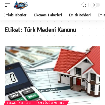
Emlak Haberleri
Ekonomi Haberleri
Emlak Rehberi
Emla
Etiket:
Türk Medeni Kanunu
EMLAK HABERLERI
TAM ÇÖZÜM MERKEZI