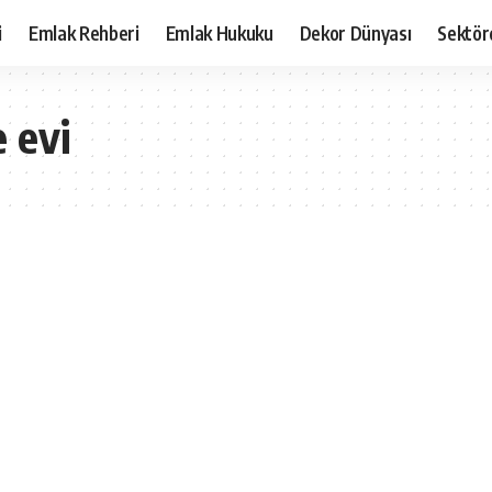
i
Emlak Rehberi
Emlak Hukuku
Dekor Dünyası
Sektör
e evi