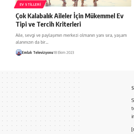
EV STILLERI
Çok Kalabalık Aileler İçin Mükemmel Ev
Tipi ve Tercih Kriterleri
Aile, sevgi ve paylaşımın merkezi olmanın yanı sıra, yaşam
alanınızın da bir…
Emlak Televizyonu
18 Ekim 2023
S
S
t
i
[