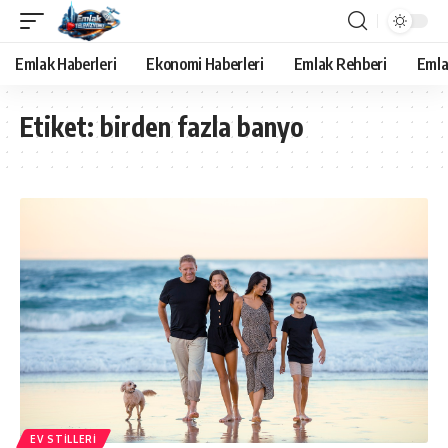
Emlak Haberleri
Ekonomi Haberleri
Emlak Rehberi
Emla
Etiket:
birden fazla banyo
EV STILLERI