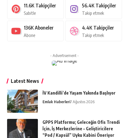
11.6K
Takipçiler
56.4K
Takipçiler
Sabitle
Takip etmek
136K
Aboneler
4.4K
Takipçiler
Abone
Takip etmek
- Advertisement -
Latest News
İV Kandilli’de Yaşam Yakında Başlıyor
Emlak Haberleri
7 Ağustos 2026
GPPS Platformu; Geleceğin Ofis Trendi
İçin, İş Merkezlerine – Geliştiricilere
“Pod / Kapsül” Uyku Kabini Öneriyor