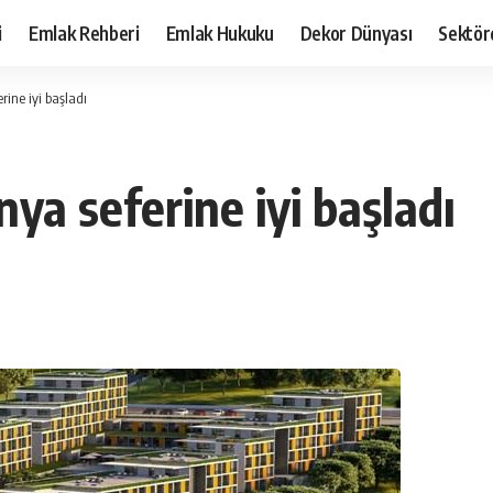
i
Emlak Rehberi
Emlak Hukuku
Dekor Dünyası
Sektör
ine iyi başladı
ya seferine iyi başladı