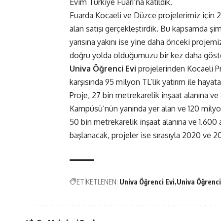
Evim Türkiye Fuarı’na katıldık.
Fuarda Kocaeli ve Düzce projelerimiz için 22
alan satışı gerçekleştirdik. Bu kapsamda şimd
yarısına yakını ise yine daha önceki projem
doğru yolda olduğumuzu bir kez daha göster
Univa Öğrenci Evi
projelerinden Kocaeli P
karşısında 95 milyon TL’lik yatırım ile hayata 
Proje, 27 bin metrekarelik inşaat alanına v
Kampüsü’nün yanında yer alan ve 120 milyon
50 bin metrekarelik inşaat alanına ve 1.600
başlanacak, projeler ise sırasıyla 2020 ve 2
ETİKETLENEN:
Univa Öğrenci Evi
Univa Öğrenci