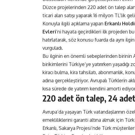
Düzce projelerinden 220 adet ön talep alan 
ticari alan satışı yaparak 16 milyon TL’lik geli
Konuyla ilgili açıklama yapan
Erkanlı Holdi
Evleri
’ni hayata geçirdikleri ilk projeden bu 
hatırlatarak, söz konusu fuarda da aynı ilgi
vurguladı.
Bu ilginin en önemli sebeplerinden birini
birikimlerini Türkiye’ye yatırırken yaşadığı z
kiracı bulma, kira tahsilatı, abonmanlık, kon
adına gerçekleştiriyor. Avrupalı Türklerin aklı
kısa sürede de yatırım kendini amorti ediyo
220 adet ön talep, 24 adetli
Avrupa’da yaşayan Türk vatandaşlarının özell
emekliliklerini garanti altına almak için Türk
Erkanlı, Sakarya Projesi’nde Türk müşterile