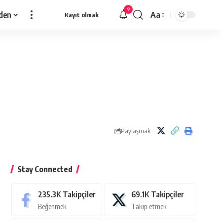
9
den
Aa
Kayıt olmak
Yazı
Tipi
Yeniden
Boyutlandırıcı
Paylaşmak
Stay Connected
235.3K
Takipçiler
69.1K
Takipçiler
Beğenmek
Takip etmek