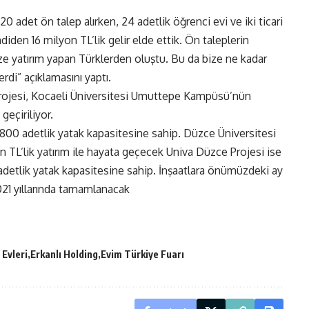
0 adet ön talep alırken, 24 adetlik öğrenci evi ve iki ticari
iden 16 milyon TL’lik gelir elde ettik. Ön taleplerin
ize yatırım yapan Türklerden oluştu. Bu da bize ne kadar
di” açıklamasını yaptı.
rojesi, Kocaeli Üniversitesi Umuttepe Kampüsü’nün
geçiriliyor.
e 800 adetlik yatak kapasitesine sahip. Düzce Üniversitesi
 TL’lik yatırım ile hayata geçecek Univa Düzce Projesi ise
 adetlik yatak kapasitesine sahip. İnşaatlara önümüzdeki ay
021 yıllarında tamamlanacak
 Evleri
Erkanlı Holding
Evim Türkiye Fuarı