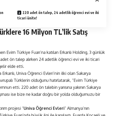
yon
220 adet ön talep, 24 adetlik öğrenci evi ve iki
ticari ünite!
ürklere 16 Milyon TL’lik Satış
 Evim Türkiye Fuarı’na katılan Erkanlı Holding, 3 günlük
et ön talep alırken 24 adetlik öğrenci evi ve iki ticari
elir elde etti.
Erkanlı, Univa Öğrenci Evleri’nin ilki olan Sakarya
vrupalı Türklerin olduğunu hatırlatarak, “Evim Türkiye
emnun etti. 220 adet ön talebin yarısına yakının Sakarya
şması ise bize ne kadar doğru bir yolda olduğumuzu bir
ırım projesi “
Univa Öğrenci Evleri
” Almanya’nın
rkiye Fuarı’nda büyük ilgi ile karşılaştı. Fuarda Kocaeli ve