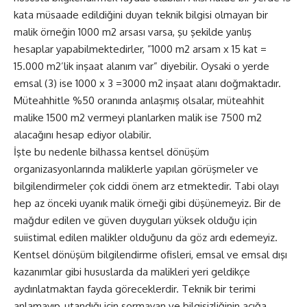
kata müsaade edildiğini duyan teknik bilgisi olmayan bir
malik örneğin 1000 m2 arsası varsa, şu şekilde yanlış
hesaplar yapabilmektedirler, ”1000 m2 arsam x 15 kat =
15.000 m2’lik inşaat alanım var” diyebilir. Oysaki o yerde
emsal (3) ise 1000 x 3 =3000 m2 inşaat alanı doğmaktadır.
Müteahhitle %50 oranında anlaşmış olsalar, müteahhit
malike 1500 m2 vermeyi planlarken malik ise 7500 m2
alacağını hesap ediyor olabilir.
İşte bu nedenle bilhassa kentsel dönüşüm
organizasyonlarında maliklerle yapılan görüşmeler ve
bilgilendirmeler çok ciddi önem arz etmektedir. Tabi olayı
hep az önceki uyanık malik örneği gibi düşünemeyiz. Bir de
mağdur edilen ve güven duyguları yüksek olduğu için
suiistimal edilen malikler olduğunu da göz ardı edemeyiz.
Kentsel dönüşüm bilgilendirme ofisleri, emsal ve emsal dışı
kazanımlar gibi hususlarda da malikleri yeri geldikçe
aydınlatmaktan fayda göreceklerdir. Teknik bir terimi
anlamayıp, utandığı için sormayan ve bilgisizliğinin açığa