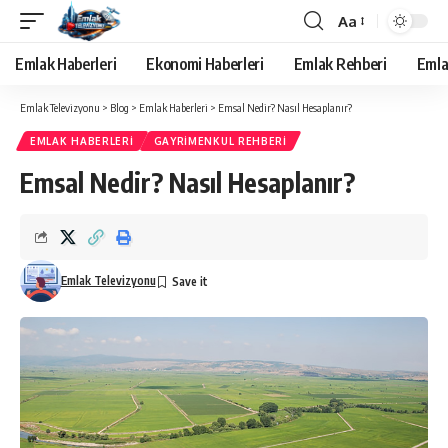
Aa
Yazı
Tipi
Emlak Haberleri
Ekonomi Haberleri
Emlak Rehberi
Emla
Yeniden
Boyutlandırıcı
Emlak Televizyonu
>
Blog
>
Emlak Haberleri
>
Emsal Nedir? Nasıl Hesaplanır?
EMLAK HABERLERI
GAYRIMENKUL REHBERI
Emsal Nedir? Nasıl Hesaplanır?
Emlak Televizyonu