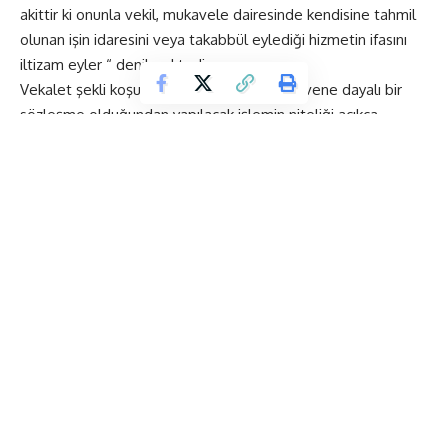
akittir ki onunla vekil, mukavele dairesinde kendisine tahmil
olunan işin idaresini veya takabbül eylediği hizmetin ifasını
iltizam eyler “ denilmektedir.
Vekalet şekli koşullara bağlı ve karşılıklı güvene dayalı bir
sözleşme olduğundan yapılacak işlemin niteliği açıkça
tanımlanmış olmalı duraksamaya ve kuşkuya yer
vermemelidir. Vekaletname düzenlemeye yetkili kurum
ülkemizde noterlerdir. Yurtdışında yerleşik yurttaşlarımız için
Türk Elçilik ve Konsoloslukları vekaletname düzenleyebilirler.
Ayrıca 1111 sayılı Askerlik Kanununun 61. maddesinde belirtilen
merciilerce düzenlenen belgeler de vekaletname olarak
kabul edilmekte ve terhisten sonra 2 ay süreyle geçerli
olmaktadır.
Bunun dışında yabancı devletler tarafından kendi iç hukukuna
uygun olarak yetkili makamlarınca vekaletname verilebilir.
1-)Vekaletnamelerde Aranılacak Hususlar :
a) Noterlik ve Konsolosluklarımızca düzenleme şeklinde
yapılmış olmalı ve düzenleyen noterin/konsolosun adı,