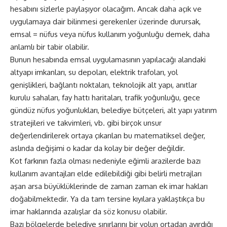
hesabını sizlerle paylaşıyor olacağım. Ancak daha açık ve
uygulamaya dair bilinmesi gerekenler üzerinde durursak,
emsal = nüfus veya nüfus kullanım yoğunluğu demek, daha
anlamlı bir tabir olabilir.
Bunun hesabında emsal uygulamasının yapılacağı alandaki
altyapı imkanları, su depoları, elektrik trafoları, yol
genişlikleri, bağlantı noktaları, teknolojik alt yapı, anıtlar
kurulu sahaları, fay hattı haritaları, trafik yoğunluğu, gece
gündüz nüfus yoğunlukları, belediye bütçeleri, alt yapı yatırım
stratejileri ve takvimleri, vb. gibi birçok unsur
değerlendirilerek ortaya çıkarılan bu matematiksel değer,
aslında değişimi o kadar da kolay bir değer değildir.
Kot farkının fazla olması nedeniyle eğimli arazilerde bazı
kullanım avantajları elde edilebildiği gibi belirli metrajları
aşan arsa büyüklüklerinde de zaman zaman ek imar hakları
doğabilmektedir. Ya da tam tersine kıyılara yaklaştıkça bu
imar haklarında azalışlar da söz konusu olabilir.
Bazı bölgelerde belediye sınırlarını bir yolun ortadan ayırdığı