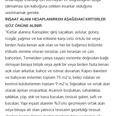
çıkmaması için kabuğuna çekilen insanlar olduğunu
unutmamak gerekir.
İNŞAAT ALANI HESAPLANIRKEN AŞAĞIDAKİ KRİTERLER
GÖZ ÖNÜNE ALINIR.
”Katlar alanına; Kanopiler, giriş saçakları, avlular, güneş,
rüzgâr, yağmur ve kar etkisine karşı üstü örtülü bir veya
birden fazla kenarı açık olan ve her bir bağımsız bölümle
irtibatlı zemine oturan teraslar, çatı terasları ve çatı
bahçeleri, Temelden çatıya taşıyıcı sistemle doğrudan bağlı
olmayan binaya bitişik veya ayrık bir veya birden fazla kenarı
açık olan arkatlar, bahçe ve istinat duvarları, Kapıcı daireleri
ve bahçıvan evlerinin toplam 75 m2’si, bekçi odaları ve
kontrol kulübelerinin toplam 9 m2’si, Sığınaklar ve ortak alan
olarak ayrılan otoparklar, Asansör boşlukları, sahanlıklar,
ışıklıklar, çöp, atık ve hava bacaları, tesisat galeri, şaft ve
bacaları, Yapı inşaat alanının %3’ünü geçmeyen ortak alan
veya binaya ait olan yalnızca tesisatın geçirildiği tesisat