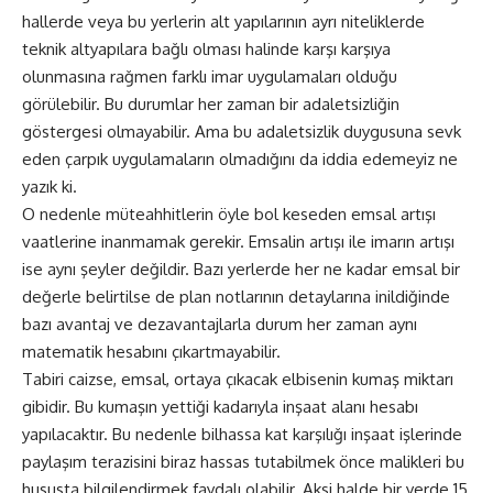
hallerde veya bu yerlerin alt yapılarının ayrı niteliklerde
teknik altyapılara bağlı olması halinde karşı karşıya
olunmasına rağmen farklı imar uygulamaları olduğu
görülebilir. Bu durumlar her zaman bir adaletsizliğin
göstergesi olmayabilir. Ama bu adaletsizlik duygusuna sevk
eden çarpık uygulamaların olmadığını da iddia edemeyiz ne
yazık ki.
O nedenle müteahhitlerin öyle bol keseden emsal artışı
vaatlerine inanmamak gerekir. Emsalin artışı ile imarın artışı
ise aynı şeyler değildir. Bazı yerlerde her ne kadar emsal bir
değerle belirtilse de plan notlarının detaylarına inildiğinde
bazı avantaj ve dezavantajlarla durum her zaman aynı
matematik hesabını çıkartmayabilir.
Tabiri caizse, emsal, ortaya çıkacak elbisenin kumaş miktarı
gibidir. Bu kumaşın yettiği kadarıyla inşaat alanı hesabı
yapılacaktır. Bu nedenle bilhassa kat karşılığı inşaat işlerinde
paylaşım terazisini biraz hassas tutabilmek önce malikleri bu
hususta bilgilendirmek faydalı olabilir. Aksi halde bir yerde 15