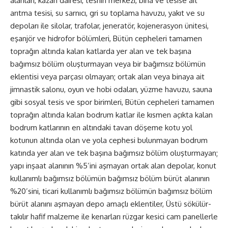
alanları, kazan dairesi, teshin merkezi, bina ve tesise ait
arıtma tesisi, su sarnıcı, gri su toplama havuzu, yakıt ve su
depoları ile silolar, trafolar, jeneratör, kojenerasyon ünitesi,
eşanjör ve hidrofor bölümleri, Bütün cepheleri tamamen
toprağın altında kalan katlarda yer alan ve tek başına
bağımsız bölüm oluşturmayan veya bir bağımsız bölümün
eklentisi veya parçası olmayan; ortak alan veya binaya ait
jimnastik salonu, oyun ve hobi odaları, yüzme havuzu, sauna
gibi sosyal tesis ve spor birimleri, Bütün cepheleri tamamen
toprağın altında kalan bodrum katlar ile kısmen açıkta kalan
bodrum katlarının en altındaki tavan döşeme kotu yol
kotunun altında olan ve yola cephesi bulunmayan bodrum
katında yer alan ve tek başına bağımsız bölüm oluşturmayan;
yapı inşaat alanının %5’ini aşmayan ortak alan depolar, konut
kullanımlı bağımsız bölümün bağımsız bölüm bürüt alanının
%20’sini, ticari kullanımlı bağımsız bölümün bağımsız bölüm
bürüt alanını aşmayan depo amaçlı eklentiler, Üstü sökülür-
takılır hafif malzeme ile kenarları rüzgar kesici cam panellerle