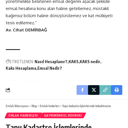
yönetmelikle belirlenen emsal değerini aşacak şekilde
emsal hesabına konu alan haline getirilemez, müstakil
bağımsız bölüm haline dönüştürülemez ve kat mülkiyeti
tesis edilemez.”
Av. Cihat DEMİRBAĞ
ETİKETLENEN:
Nasıl Hesaplanır?
KAKS
KAKS nedir
Kaks Hesaplama
Emsal Nedir?
Emlak Televizyonu
>
Blog
>
Emlak Haberleri
>
Tapu Kadastro İşlemlerinde Vekaletname
EMLAK HABERLERI
GAYRIMENKUL REHBERI
Tapu Kadastro İşlemlerinde