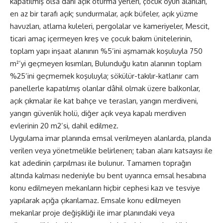
kapatılmış olsa dahi açık oturma yerleri, çocuk oyun alanları,
en az bir tarafı açık; sundurmalar, açık büfeler, açık yüzme
havuzları, atlama kuleleri, pergolalar ve kameriyeler, Mescit,
ticari amaç içermeyen kreş ve çocuk bakım ünitelerinin,
toplam yapı inşaat alanının %5’ini aşmamak koşuluyla 750
m²’yi geçmeyen kısımları, Bulunduğu katın alanının toplam
%25’ini geçmemek koşuluyla; sökülür-takılır-katlanır cam
panellerle kapatılmış olanlar dâhil olmak üzere balkonlar,
açık çıkmalar ile kat bahçe ve terasları, yangın merdiveni,
yangın güvenlik holü, diğer açık veya kapalı merdiven
evlerinin 20 m2’si, dahil edilmez.
Uygulama imar planında emsal verilmeyen alanlarda, planda
verilen veya yönetmelikle belirlenen; taban alanı katsayısı ile
kat adedinin çarpılması ile bulunur. Tamamen toprağın
altında kalması nedeniyle bu bent uyarınca emsal hesabına
konu edilmeyen mekanların hiçbir cephesi kazı ve tesviye
yapılarak açığa çıkarılamaz. Emsale konu edilmeyen
mekanlar proje değişikliği ile imar planındaki veya