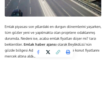
Emlak piyasası son yıllardaki en durgun dönemlerini yaşarken,
tüm gözler yeni ve yapılmakta olan projelere odaklanmış
durumda. Nedeni ise, acaba emlak fiyatları düşer mi? tarzı
beklentiler.
Emlak haber ajansı
olarak Beylikdüzü’nün
gözde bölgesi Adnan Kahveci mahallesinde konut fiyatlarını
mercek altına aldık.
ilhan ÇAMKARA / Emlak Haber Ajansı
Konut piyasasındaki durgunluk İstanbul’un tüm ilçelerinde
olduğu gibi, bu bölgelerde de hissediliyor. Lakin burada
diğer bölgelere nazaran şöyle bir konu var. Beylikdüzü o
kadar kozmopolit bir bölge haline gelmiş durumda ki, her
milletten insan var desek yanılmış olmayız. Metrobüs gibi
hızlı bir ulaşım aracı sayesinde bölgenin hareketliliği hiç
bitmiyor.