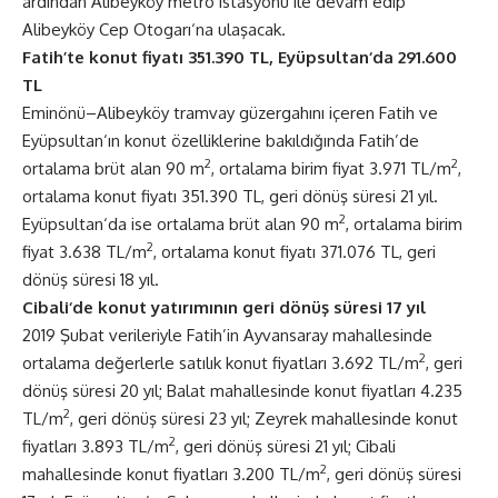
ardından Alibeyköy metro istasyonu ile devam edip
Alibeyköy Cep Otogarı‘na ulaşacak.
Fatih’te konut fiyatı 351.390 TL, Eyüpsultan‘da 291.600
TL
Eminönü–Alibeyköy tramvay güzergahını içeren Fatih ve
Eyüpsultan‘ın konut özelliklerine bakıldığında Fatih’de
2
2
ortalama brüt alan 90 m
, ortalama birim fiyat 3.971 TL/m
,
ortalama konut fiyatı 351.390 TL, geri dönüş süresi 21 yıl.
2
Eyüpsultan‘da ise ortalama brüt alan 90 m
, ortalama birim
2
fiyat 3.638 TL/m
, ortalama konut fiyatı 371.076 TL, geri
dönüş süresi 18 yıl.
Cibali‘de konut yatırımının geri dönüş süresi 17 yıl
2019 Şubat verileriyle Fatih’in Ayvansaray mahallesinde
2
ortalama değerlerle satılık konut fiyatları 3.692 TL/m
, geri
dönüş süresi 20 yıl; Balat mahallesinde konut fiyatları 4.235
2
TL/m
, geri dönüş süresi 23 yıl; Zeyrek mahallesinde konut
2
fiyatları 3.893 TL/m
, geri dönüş süresi 21 yıl; Cibali
2
mahallesinde konut fiyatları 3.200 TL/m
, geri dönüş süresi