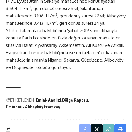
17 yıl. Eyüpsultan’ın Sakarya mahallesinde konut fiyatları
2
3.504 TL/m
, geri dönüş süresi 25 yıl; Silahtarağa
2
mahallesinde 3.106 TL/m
, geri dönüş süresi 22 yıl; Alibeyköy
2
mahallesinde 3.413 TL/m
, geri dönüş süresi 24 yıl.
Yıllık ortalamalara bakıldığında Şubat 2019 sonu itibarıyla
konutta Fatih ilçesinde en fazla değer kazanan mahalleler
sırasıyla Balat, Ayvansaray, Akşemsettin, Ali Kuşçu ve Atikali.
Eyüpsultan ilçesine bakıldığında ise en fazla değer kazanan
mahallelerin sırasıyla Nişancı, Sakarya, Güzeltepe, Alibeyköy
ve Düğmeciler olduğu görülüyor.
ETİKETLENEN:
Emlak Analizi
Bölge Raporu
Eminönü- Alibeyköy tramvay