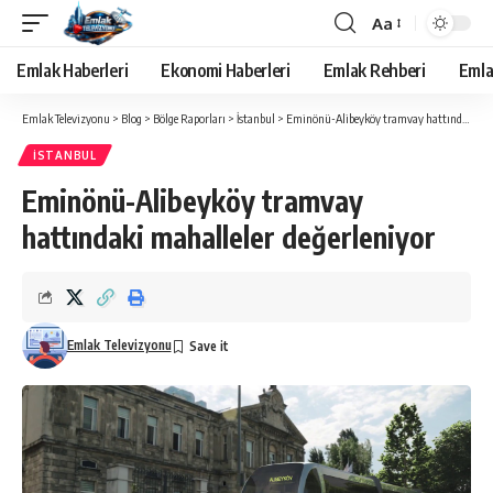
Aa
Yazı
Tipi
Emlak Haberleri
Ekonomi Haberleri
Emlak Rehberi
Emla
Yeniden
Boyutlandırıcı
Emlak Televizyonu
>
Blog
>
Bölge Raporları
>
İstanbul
>
Eminönü-Alibeyköy tramvay hattındaki mahalleler değerleniyor
İSTANBUL
Eminönü-Alibeyköy tramvay
hattındaki mahalleler değerleniyor
Emlak Televizyonu