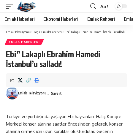
Aa
Yazı
Tipi
Emlak Haberleri
Ekonomi Haberleri
Emlak Rehberi
Emla
Yeniden
Boyutlandırıcı
Emlak Televizyonu
>
Blog
>
Emlak Haberleri
>
Ebi” Lakaplı Ebrahim Hamedi İstanbul’u salladı!
EMLAK HABERLERI
Ebi” Lakaplı Ebrahim Hamedi
İstanbul’u salladı!
Emlak Televizyonu
Türkiye ve yurtdışında yaşayan Ebi hayranları Haliç Kongre
Merkezi konser alanına saatler öncesinden gelerek, konser
alanına girmek için uzun kuruklar oluşturdular. Gecenin