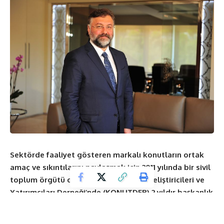
Sektörde faaliyet gösteren markalı konutların ortak
amaç ve sıkıntılarını paylaşmak için 2011 yılında bir sivil
toplum örgütü olarak kurulan
Konut Geliştiricileri ve
Yatırımcıları Derneği’nde (KONUTDER) 2 yıldır başkanlık
görevini sürdüren Sur Yapı Yönetim Kurulu Başkanı Z.
Altan Elmas, KONUTDER Olağan Genel Kurulu’nda oy