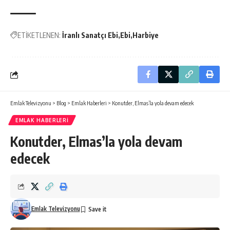
ETİKETLENEN:
İranlı Sanatçı Ebi
Ebi
Harbiye
Emlak Televizyonu
>
Blog
>
Emlak Haberleri
>
Konutder, Elmas’la yola devam edecek
EMLAK HABERLERI
Konutder, Elmas’la yola devam
edecek
Emlak Televizyonu