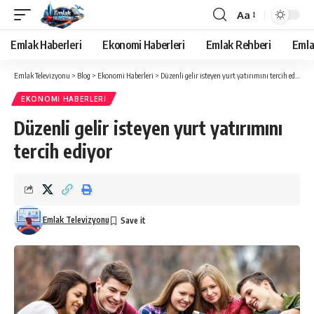
Aa
Yazı
Tipi
Emlak Haberleri
Ekonomi Haberleri
Emlak Rehberi
Emla
Yeniden
Boyutlandırıcı
Emlak Televizyonu
>
Blog
>
Ekonomi Haberleri
>
Düzenli gelir isteyen yurt yatırımını tercih ediyor
EKONOMI HABERLERI
Düzenli gelir isteyen yurt yatırımını
tercih ediyor
Emlak Televizyonu