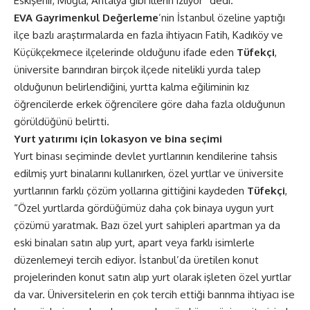
Eskişehir, Muğla, Antalya gibi illerin izliyor” dedi.
EVA Gayrimenkul Değerleme
’nin İstanbul özeline yaptığı
ilçe bazlı araştırmalarda en fazla ihtiyacın Fatih, Kadıköy ve
Küçükçekmece ilçelerinde olduğunu ifade eden
Tüfekçi
,
üniversite barındıran birçok ilçede nitelikli yurda talep
olduğunun belirlendiğini, yurtta kalma eğiliminin kız
öğrencilerde erkek öğrencilere göre daha fazla olduğunun
görüldüğünü belirtti.
Yurt yatırımı için lokasyon ve bina seçimi
Yurt binası seçiminde devlet yurtlarının kendilerine tahsis
edilmiş yurt binalarını kullanırken, özel yurtlar ve üniversite
yurtlarının farklı çözüm yollarına gittiğini kaydeden
Tüfekçi
,
“Özel yurtlarda gördüğümüz daha çok binaya uygun yurt
çözümü yaratmak. Bazı özel yurt sahipleri apartman ya da
eski binaları satın alıp yurt, apart veya farklı isimlerle
düzenlemeyi tercih ediyor. İstanbul’da üretilen konut
projelerinden konut satın alıp yurt olarak işleten özel yurtlar
da var. Üniversitelerin en çok tercih ettiği barınma ihtiyacı ise