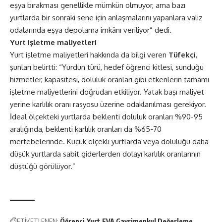
eşya bırakması genellikle mümkün olmuyor, ama bazı
yurtlarda bir sonraki sene için anlaşmalarını yapanlara valiz
odalarında eşya depolama imkânı veriliyor” dedi.
Yurt işletme maliyetleri
Yurt işletme maliyetleri hakkında da bilgi veren
Tüfekçi
,
şunları belirtti: “Yurdun türü, hedef öğrenci kitlesi, sunduğu
hizmetler, kapasitesi, doluluk oranları gibi etkenlerin tamamı
işletme maliyetlerini doğrudan etkiliyor. Yatak başı maliyet
yerine karlılık oranı rasyosu üzerine odaklanılması gerekiyor.
İdeal ölçekteki yurtlarda beklenti doluluk oranları %90-95
aralığında, beklenti karlılık oranları da %65-70
mertebelerinde. Küçük ölçekli yurtlarda veya doluluğu daha
düşük yurtlarda sabit giderlerden dolayı karlılık oranlarının
düştüğü görülüyor.”
ETİKETLENEN:
Öğrenci
Yurt
EVA Gayrimenkul Değerleme