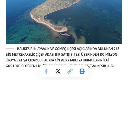
BALIKESİR'İN AYVALIK VE GÖMEÇ İLÇESİ AÇIKLARINDA BULUNAN 265
BİN METREKARELİK ÇİÇEK ADASI BİR SATIŞ SİTESİ ÜZERİNDEN 105 MİLYON
LİRAYA SATIŞA ÇIKARILDI. ADAYA ÇİN VE KATARLI YATIRIMCILARIN İLGİ
GÖSTERDİĞİ ÖĞRENİLDİ. (EMRAH ELMAS - SUAT SALGIN/BALIKESİR-İHA)
Balıkesir’in Ayvalık ve Gömeç ilçesi açıklarında bulunan 265
bin metrekarelik Çiçek adası 105 milyon liraya satışa çıkarıldı.
Adaya Çin ve Katarlı yatırımcıların ilgi gösterdiği öğrenildi.
Ayvalık ve Gömeç ilçe sınırında bulunan, karaya 230 metre
mesafede, 265 bin metre kare alana sahip Çiçek adası, 105
milyon liraya satışa çıkarıldı. İçinde taban oturumu 450