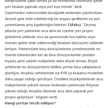
kampüslerine yakın olması ya da mümkünse üniversite içinde
yurt binaları yapmak veya yurt inşa etmek” dedi.
Gayrimenkul sektöründeki durağanlık nedeniyle yatırımcıların
düzenli gelir elde edebileceği bir arayışa girdiklerini ve yurt
yatırımlarının artış kaydettiğini belirten
Tüfekçi
, “Geçmiş
yıllarda yurt yatırımları arsa alımı ile üzerine yurt projesi
geliştirme şeklinde olsa da günümüzde boş kalmış veya
istenen gelirin elde edilemediği binaların dönüşümü şeklinde
ilerliyor. Yatırımcıların bina dönüşümlerine yönelmesinde en
önemli etkenlerden biri de bina dönüşümlerinin yeniden
inşaata göre yatırım maliyetinin daha düşük olması. Büyük
şehirlerde bu dönüşümlerle birlikte yurtlar bina sahiplerince
işletiliyor, Anadolu şehirlerinde ise KYK’ya kiralama modelinin
daha yaygın olduğu görülüyor. Özellikle büyükşehirlerde arsa
maliyetlerinin yüksek olması nedeniyle yatırımcılar ihtiyacın
yüksek olduğu Anadolu illerinde arsa alımı yaparak yurt
projesi geliştiriyor” bilgisini verdi.
Hangi yurtlar tercih ediliyor
?