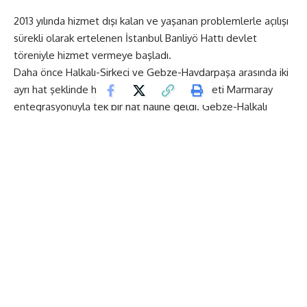
2013 yılında hizmet dışı kalan ve yaşanan problemlerle açılışı
sürekli olarak ertelenen İstanbul Banliyö Hattı devlet
töreniyle hizmet vermeye başladı.
Daha önce Halkalı-Sirkeci ve Gebze-Haydarpaşa arasında iki
ayrı hat şeklinde hizmet veren banliyö hizmeti Marmaray
entegrasyonuyla tek bir hat haline geldi. Gebze-Halkalı
Banliyö Hattı böylece 43 istasyon ve 115 dakikalık
mesafesiyle kent içi ulaşımın yükünü önemli bir biçimde
yüklenmeye hazır hale geldi.
Gebze-Halkalı Banliyö Ücretleri
12 Mart 2019 tarihinde hizmet vermeye başlayan Gebze-
Halkalı Banliyö Hattında başlangıç ücreti tam 2 TL 60 kuruş,
indirimli ise 1.25 kuruş olarak belirlendi. Bu ücreti veren
vatandaşlar bindikleri istasyondan itibarın 7 istasyona varan
bir yolculuk gerçekleştirebilecekler. Daha uzun yolculuklarda
ise şu ücretler uygulanacak:
Rakamlarla Gebze-Halkalı Banliyö Hattı