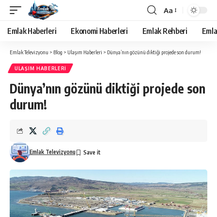
Aa
Yazı
Tipi
Emlak Haberleri
Ekonomi Haberleri
Emlak Rehberi
Emla
Yeniden
Boyutlandırıcı
Emlak Televizyonu
>
Blog
>
Ulaşım Haberleri
>
Dünya’nın gözünü diktiği projede son durum!
ULAŞIM HABERLERI
Dünya’nın gözünü diktiği projede son
durum!
Emlak Televizyonu