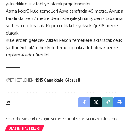
yükseklikte ikiz tabliye olarak projelendirildi.
Asma köprü kule temelleri Asya tarafında 45 metre, Avrupa
tarafında ise 37 metre derinlikte iyileştirilmiş deniz tabanına
serbestçe oturacak. Köprü çelik kule yüksekliği 318 metre
olacak.
Kulelerden gelecek yükleri keson temellere aktaracak çelik
şaftlar Gölcük’te her kule temeli için iki adet olmak üzere
toplam 4 adet üretildi.
ETİKETLENEN:
1915 Çanakkale Köprüsü
Emlak Televizyonu
>
Blog
>
Ulaşım Haberleri
>
İstanbul Banliyö hattında yolculuk ücretleri
ULAŞIM HABERLERI