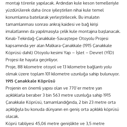
montajı törenle yapılacak. Ardından kule keson temelleriyle
yüzdürülerek daha önce iyileştirilen nihai kule temel
konumlarına batırılarak yerleştirilecek. Bu imalatın
tamamlanması sonrası ankraj kaidesi ve bağ kirişi
imalatlarının da yapılmasıyla çelik kule montajına başlanacak.
Kınalı-Tekirdağ-Çanakkale-Savaştepe Otoyolu Projesi
kapsamında yer alan Malkara-Çanakkale (1915 Çanakkale
Köprüsü dahil) Otoyolu kesimi Yap – İşlet – Devret (YİD)
Projesi ile hayata geçiriliyor.
Proje, 88 kilometre otoyol ve 13 kilometre bağlantı yolu
olmak üzere toplam 101 kilometre uzunluğa sahip bulunuyor.
1915 Çanakkale Köprüsü
Projenin en önemli yapısı olan ve 770’er metre yan
açıklıklarla beraber 3 bin 563 metre uzunluğa sahip 1915
Çanakkale Köprüsü, tamamlandığında, 2 bin 23 metre orta
açıklığıyla bu konuda dünyanın en geniş orta açıklıklı köprüsü
olacak.
Köprü tabliyesi 45,06 metre genişlikte ve 3,5 metre