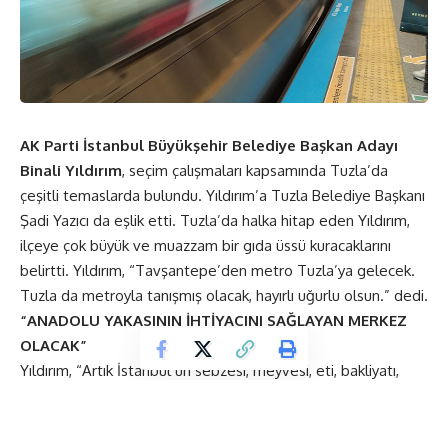
AK Parti İstanbul Büyükşehir Belediye Başkan Adayı
Binali Yıldırım
, seçim çalışmaları kapsamında Tuzla’da
çeşitli temaslarda bulundu. Yıldırım’a Tuzla Belediye Başkanı
Şadi Yazıcı da eşlik etti. Tuzla’da halka hitap eden Yıldırım,
ilçeye çok büyük ve muazzam bir gıda üssü kuracaklarını
belirtti. Yıldırım, “Tavşantepe’den metro Tuzla’ya gelecek.
Tuzla da metroyla tanışmış olacak, hayırlı uğurlu olsun.” dedi.
“ANADOLU YAKASININ İHTİYACINI SAĞLAYAN MERKEZ
OLACAK”
Yıldırım, “Artık İstanbul’un sebzesi, meyvesi, eti, bakliyatı,
balığı her türlü deniz ürünleri buradan dağılacak. Böylece
hale gelen araçlar şehir içine girmeyecek. Buradan dağıtım
yapılacak, burada üreticiler olacak. Üretici olan yerde fiyatta