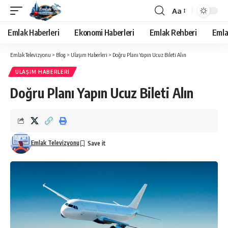
Aa
Yazı
Tipi
Emlak Haberleri
Ekonomi Haberleri
Emlak Rehberi
Emla
Yeniden
Boyutlandırıcı
Emlak Televizyonu
>
Blog
>
Ulaşım Haberleri
>
Doğru Planı Yapın Ucuz Bileti Alın
ULAŞIM HABERLERI
Doğru Planı Yapın Ucuz Bileti Alın
Emlak Televizyonu