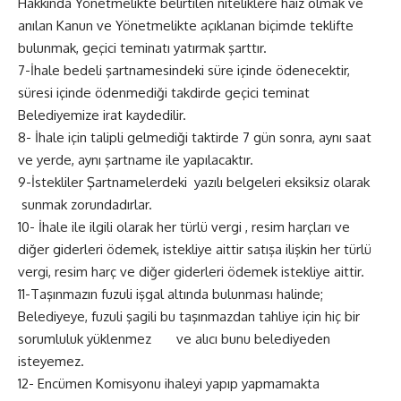
Hakkında Yönetmelikte belirtilen niteliklere haiz olmak ve
anılan Kanun ve Yönetmelikte açıklanan biçimde teklifte
bulunmak, geçici teminatı yatırmak şarttır.
7-İhale bedeli şartnamesindeki süre içinde ödenecektir,
süresi içinde ödenmediği takdirde geçici teminat
Belediyemize irat kaydedilir.
8- İhale için talipli gelmediği taktirde 7 gün sonra, aynı saat
ve yerde, aynı şartname ile yapılacaktır.
9-İstekliler Şartnamelerdeki yazılı belgeleri eksiksiz olarak
sunmak zorundadırlar.
10- İhale ile ilgili olarak her türlü vergi , resim harçları ve
diğer giderleri ödemek, istekliye aittir satışa ilişkin her türlü
vergi, resim harç ve diğer giderleri ödemek istekliye aittir.
11-Taşınmazın fuzuli işgal altında bulunması halinde;
Belediyeye, fuzuli şagili bu taşınmazdan tahliye için hiç bir
sorumluluk yüklenmez ve alıcı bunu belediyeden
isteyemez.
12- Encümen Komisyonu ihaleyi yapıp yapmamakta