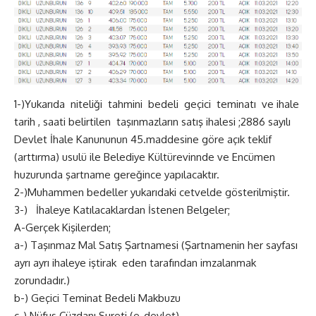
1-)Yukarıda niteliği tahmini bedeli geçici teminatı ve ihale
tarih , saati belirtilen taşınmazların satış ihalesi ;2886 sayılı
Devlet İhale Kanununun 45.maddesine göre açık teklif
(arttırma) usulü ile Belediye Kültürevinnde ve Encümen
huzurunda şartname gereğince yapılacaktır.
2-)Muhammen bedeller yukarıdaki cetvelde gösterilmiştir.
3-) İhaleye Katılacaklardan İstenen Belgeler;
A-Gerçek Kişilerden;
a-) Taşınmaz Mal Satış Şartnamesi (Şartnamenin her sayfası
ayrı ayrı ihaleye iştirak eden tarafından imzalanmak
zorundadır.)
b-) Geçici Teminat Bedeli Makbuzu
c-) Nüfus Cüzdanı Sureti (e-devlet)