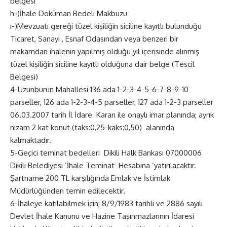
belgesi
h-)İhale Doküman Bedeli Makbuzu
ı-)Mevzuatı gereği tüzel kişiliğin siciline kayıtlı bulunduğu
Ticaret, Sanayi , Esnaf Odasından veya benzeri bir
makamdan ihalenin yapılmış olduğu yıl içerisinde alınmış
tüzel kişiliğin siciline kayıtlı olduğuna dair belge (Tescil
Belgesi)
4-Uzunburun Mahallesi 136 ada 1-2-3-4-5-6-7-8-9-10
parseller, 126 ada 1-2-3-4-5 parseller, 127 ada 1-2-3 parseller
06.03.2007 tarih İl İdare Kararı ile onaylı imar planında; ayrık
nizam 2 kat konut (taks:0,25-kaks:0,50) alanında
kalmaktadır.
5-Geçici teminat bedelleri Dikili Halk Bankası 07000006
Dikili Belediyesi ‘İhale Teminat Hesabına ‘yatırılacaktır.
Şartname 200 TL karşılığında Emlak ve İstimlak
Müdürlüğünden temin edilecektir.
6-İhaleye katılabilmek için; 8/9/1983 tarihli ve 2886 sayılı
Devlet İhale Kanunu ve Hazine Taşınmazlarının İdaresi