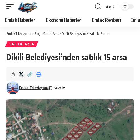
Aa
Yazı
Tipi
Emlak Haberleri
Ekonomi Haberleri
Emlak Rehberi
Emla
Yeniden
Boyutlandırıcı
Emlak Televizyonu
>
Blog
>
Satılık Arsa
>
Dikili Belediyesi’nden satılık 15 arsa
SATILIK ARSA
Dikili Belediyesi’nden satılık 15 arsa
Emlak Televizyonu