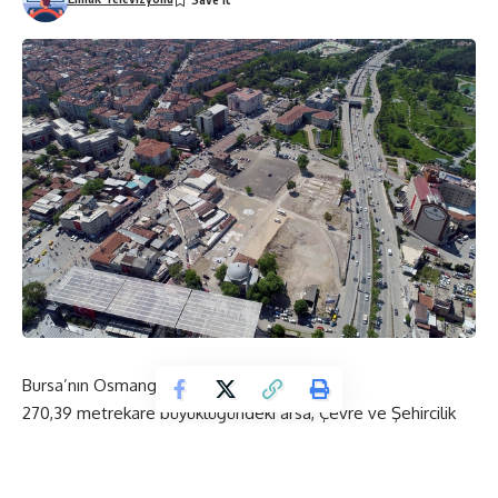
Bursa’nın Osmangazi ilçesi Demirtaş’da
270,39 metrekare büyüklüğündeki arsa, Çevre ve Şehircilik
Bakanlığı’na bağlı kurumlardan olan Milli Emlak Genel
Müdürlüğü tarafından 297.500 TL bedelle satışa sunuldu.
H22a23a4b Pafta, 725 Ada ve 3 Parseldeki konut alanı imarlı