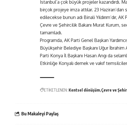
İstanbul’a çok büyük projeler kazandırdı. Ma
birçok projeye imza attılar. 23 Haziran’dan
edilecekse bunun adı Binali Yıldırım’dır, AK Pa
Çevre ve Şehircilik Bakanı Murat Kurum, seçi
tamamladı.
Programda, AK Parti Genel Başkan Yardımcıs
Büyükşehir Belediye Başkanı Uğur İbrahim 
Parti Konya İl Başkanı Hasan Angı da selam
Etkinliğe Konyalı dernek ve vakıf temsilciler
ETİKETLENEN:
Kentsel dönüşüm
Çevre ve Şehi
Bu Makaleyi Paylaş