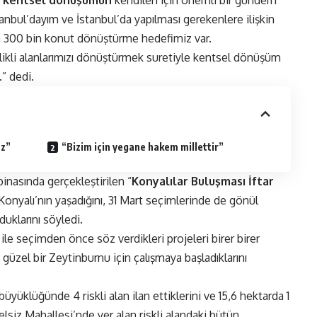
nbul’dayım ve İstanbul’da yapılması gerekenlere ilişkin
da 300 bin konut dönüştürme hedefimiz var.
likli alanlarımızı dönüştürmek suretiyle kentsel dönüşüm
.” dedi.
uz”
“Bizim için yegane hakem millettir”
 binasında gerçekleştirilen “
Konyalılar Buluşması İftar
 Konyalı’nın yaşadığını, 31 Mart seçimlerinde de gönül
duklarını söyledi.
e seçimden önce söz verdikleri projeleri birer birer
güzel bir Zeytinburnu için çalışmaya başladıklarını
üklüğünde 4 riskli alan ilan ettiklerini ve 15,6 hektarda 1
telsiz Mahallesi’nde yer alan riskli alandaki bütün