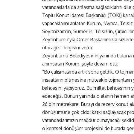
vatandaşlarla da anlaşma sağladıklarını dile 
Toplu Konut İdaresi Başkanlığı (TOKİ) kanal
yapacaklarını anlatan Kurum, “Ayrıca, Tels
Seyitnizam’ın, Sümer’in, Telsiz’in, Çırpıcı’
Zeytinburnu’yla Ömer Başkanımızla sizlerle 
olacağız.” bilgisini verdi.
Zeytinburnu Belediyesinin yanında bulunan 5
anımsatan Kurum, şöyle devam etti:
“Bu çalışmalarda artık sona geldik. O lojma
inşaatların bitmesine müteakip lojmanların y
bahçesini yapıyoruz. Bu millet bahçesinin 
edeceğiz. Bunun yanında o alanın hemen arka
26 bin metrekare. Burayı da rezerv konut al
dönüşümüne çok ciddi katkı sağlayacak proj
vatandaşlarımızın mağdur olmayacağı şekilde
o kentsel dönüşüm projesini de burada ge