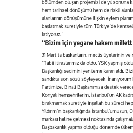
bölümden oluşan projemizi de yıl sonuna ka
hem tarihsel dönüşümü hem de riskli alanla
alanlarının dönüşümüne ilişkin eylem planım
başlatmak suretiyle tüm Türkiye’de kentse
istiyoruz.”
“Bizim için yegane hakem millett
31 Mart’ta başkanların, meclis üyelerinin ve 
“Tabii itirazlarımız da oldu. YSK yapmış ol
Başkanlığı seçimini yenileme kararı aldı. Biz
sandıkta son sözü söyleyecek. İnanıyorum ki
Partimize, Binali Başkanımıza destek verece
Konyalı hemşehrilerim, İstanbul’un AK kadro
bırakmamak suretiyle inşallah bu süreci he
Yıldırım’ın başkanlığında İstanbul’umuzun, C
markası haline gelmesi noktasında çalışmala
Başbakanlık yapmış olduğu dönemde ülkem