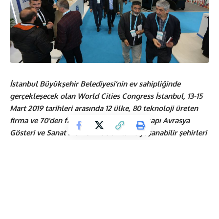
İstanbul Büyükşehir Belediyesi’nin ev sahipliğinde
gerçekleşecek olan World Cities Congress İstanbul, 13-15
Mart 2019 tarihleri arasında 12 ülke, 80 teknoloji üreten
firma ve 70’den fazla konuşmacıyla Yenikapı Avrasya
Gösteri ve Sanat Merkezi’nde akıllı ve yaşanabilir şehirleri
tasarlamak için kapılarını açıyor…
Günümüzün teknoloji sağlayıcıları ve kullanıcıları ile dünyanın
öncü kurum ve kuruluşları,
World Cities Congress İstanbul
2019
çatısı altında geleceğin şehirleriyle buluşacak.
Gelecekte dünyamızın nasıl şekilleneceği üzerine fikirlerin,
projelerin ve tasarımların ele alınacağı bu dev teknoloji
platformunda 10 bini aşkın sektör profesyoneli ağırlanacak.