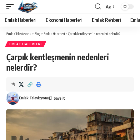
Aa
Yazı
Tipi
Emlak Haberleri
Ekonomi Haberleri
Emlak Rehberi
Emla
Yeniden
Boyutlandırıcı
Emlak Televizyonu
>
Blog
>
Emlak Haberleri
>
Çarpık kentleşmenin nedenleri nelerdir?
EMLAK HABERLERI
Çarpık kentleşmenin nedenleri
nelerdir?
Emlak Televizyonu