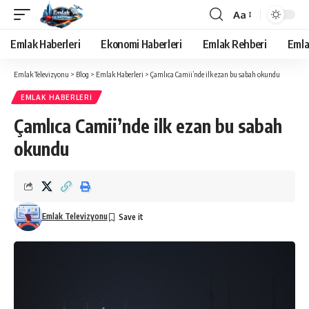
Aa
Yazı
Tipi
Emlak Haberleri
Ekonomi Haberleri
Emlak Rehberi
Emla
Yeniden
Boyutlandırıcı
Emlak Televizyonu
>
Blog
>
Emlak Haberleri
>
Çamlıca Camii’nde ilk ezan bu sabah okundu
EMLAK HABERLERI
Çamlıca Camii’nde ilk ezan bu sabah
okundu
Emlak Televizyonu