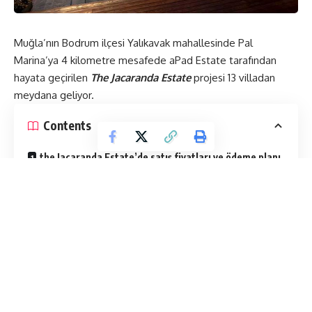
Muğla’nın Bodrum ilçesi Yalıkavak mahallesinde Pal
Marina’ya 4 kilometre mesafede aPad Estate tarafından
hayata geçirilen
The Jacaranda Estate
projesi 13 villadan
meydana geliyor.
Contents
the Jacaranda Estate’de satış fiyatları ve ödeme planı
The Jacaranda Estate’de kat planları ve sosyal alanlar
Projenin sosyal donatıları içinde
the Jacaranda Estate’de satış fiyatları ve
ödeme planı
Yaşamın başladığı ve banka konut kredisi kullanımına uygun
durumda olan projede villaların satış fiyatları, 4.900.000 ile