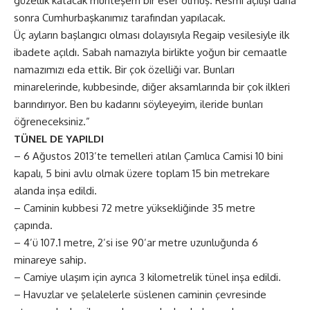
güzellik katacak muhteşem bir eser olmuş. Resmi açılışı daha
sonra Cumhurbaşkanımız tarafından yapılacak.
Üç ayların başlangıcı olması dolayısıyla Regaip vesilesiyle ilk
ibadete açıldı. Sabah namazıyla birlikte yoğun bir cemaatle
namazımızı eda ettik. Bir çok özelliği var. Bunları
minarelerinde, kubbesinde, diğer aksamlarında bir çok ilkleri
barındırıyor. Ben bu kadarını söyleyeyim, ileride bunları
öğreneceksiniz.”
TÜNEL DE YAPILDI
– 6 Ağustos 2013’te temelleri atılan Çamlıca Camisi 10 bini
kapalı, 5 bini avlu olmak üzere toplam 15 bin metrekare
alanda inşa edildi.
– Caminin kubbesi 72 metre yüksekliğinde 35 metre
çapında.
– 4’ü 107.1 metre, 2’si ise 90’ar metre uzunluğunda 6
minareye sahip.
– Camiye ulaşım için ayrıca 3 kilometrelik tünel inşa edildi.
– Havuzlar ve şelalelerle süslenen caminin çevresinde