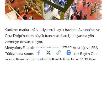
Katılımcı marka, m2 ve ziyaretçi sayısı bazında Avrupa’nın ve
Orta Doğu’nun en büyük franchise fuarı iş dünyasına yön
vermeye devam ediyor.
Medyafors Fuarcılık organizasyonu, UFRAD desteği ve ERA
Türkiye ana sponsorluğunda gerçekleştirilecek Bayim Olur
musun Franchising ve Markalı Bayilik Fuarı bu yıl 10-13 Ekim
2019 tarihleri arasında düzenlenecek. CNR Fuar Merkezi 5-6-
7. hall’lerde gerçekleştirilecek fuar, franchise ve markalı
bayilik veren firmaları, ürün ve hizmet veren tedarikçileri
girişimci ve yatırımcılarla 17. kez İstanbul’da buluşturacak.
Franchise sektörünün kalbinin attığı Bayim Olur musun 2019,
sektöre 4 günde 1 milyar dolarlık hacim kazandırmayı
hedefliyor.