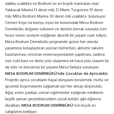
dakika uzaklıkta ve Bodrum’un en büyük marinaları olan
Yalıkavak Marina 13 deniz mili, D-Marin Turgutreis 19 deniz
mili, Milta Bodrum Marina 30 deniz mili uzaklıkta bulunuyor.
Cennet Koyu’na komşu eşsiz bir konumdaki Mesa Bodrum
Demirbükü doğanın sükuneti ve denizin berrak sularıyla tüm
huzur veren seslerin eşliğinde akustik bir yaşam vaat ediyor.
Mesa Bodrum Demirbükü projesinde günün her anında
yaşamınızı kolaylaştıran asistan hizmetleri, aktivite takvimi
hazırlanması, restoran rezervasyonlarının yapılması, sadece
size özel kara ve deniz yolu ulaşımına ek hava yolu ulaşımı ile
de lüks ve benzersiz bir yaşamı Mesa farkıyla sunuluyor.
MESA BODRUM DEMİRBÜKÜ’nde Çocuklar da Ayrıcalıklı
Projede ayrıca çocukların hayal dünyasını beslemek, mutlu ve
güvenle büyümelerini sağlamak için her detay düşünüldü.
Ağaç evler, parklar, uzman eğitmenler eşliğinde miniklerin
keyifli zaman geçirebilecekleri çocuk kulübü gibi eğlence
durakları,
MESA BODRUM DEMİRBÜKÜ
’nün küçük ev
sahiplerini bekliyor.