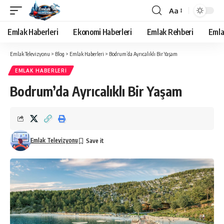
Aa
Yazı
Tipi
Emlak Haberleri
Ekonomi Haberleri
Emlak Rehberi
Emla
Yeniden
Boyutlandırıcı
Emlak Televizyonu
>
Blog
>
Emlak Haberleri
>
Bodrum’da Ayrıcalıklı Bir Yaşam
EMLAK HABERLERI
Bodrum’da Ayrıcalıklı Bir Yaşam
Emlak Televizyonu