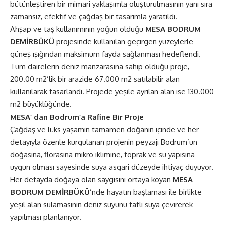
bütünleştiren bir mimari yaklaşımla oluşturulmasının yanı sıra
zamansız, efektif ve çağdaş bir tasarımla yaratıldı.
Ahşap ve taş kullanımının yoğun olduğu
MESA BODRUM
DEMİRBÜKÜ
projesinde kullanılan geçirgen yüzeylerle
güneş ışığından maksimum fayda sağlanması hedeflendi.
Tüm dairelerin deniz manzarasına sahip olduğu proje,
200.00 m2’lik bir arazide 67.000 m2 satılabilir alan
kullanılarak tasarlandı. Projede yeşile ayrılan alan ise 130.000
m2 büyüklüğünde.
MESA’ dan Bodrum’a Rafine Bir Proje
Çağdaş ve lüks yaşamın tamamen doğanın içinde ve her
detayıyla özenle kurgulanan projenin peyzajı Bodrum’un
doğasına, florasına mikro iklimine, toprak ve su yapısına
uygun olması sayesinde suya asgari düzeyde ihtiyaç duyuyor.
Her detayda doğaya olan saygısını ortaya koyan
MESA
BODRUM DEMİRBÜKÜ
’nde hayatın başlaması ile birlikte
yeşil alan sulamasının deniz suyunu tatlı suya çevirerek
yapılması planlanıyor.