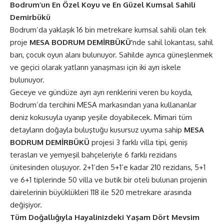
Bodrum’un En Özel Koyu ve En Güzel Kumsal Sahili
Demirbükü
Bodrum’da yaklaşık 16 bin metrekare kumsal sahili olan tek
proje
MESA BODRUM DEMİRBÜKÜ’
nde sahil lokantası, sahil
barı, çocuk oyun alanı bulunuyor. Sahilde ayrıca güneşlenmek
ve geçici olarak yatların yanaşması için iki ayrı iskele
bulunuyor.
Geceye ve gündüze ayrı ayrı renklerini veren bu koyda,
Bodrum’da tercihini MESA markasından yana kullananlar
deniz kokusuyla uyanıp yeşile doyabilecek. Mimari tüm
detayların doğayla buluştuğu kusursuz uyuma sahip
MESA
BODRUM DEMİRBÜKÜ
projesi 3 farklı villa tipi, geniş
terasları ve yemyeşil bahçeleriyle 6 farklı rezidans
ünitesinden oluşuyor. 2+1’den 5+1’e kadar 210 rezidans, 5+1
ve 6+1 tiplerinde 50 villa ve butik bir oteli bulunan projenin
dairelerinin büyüklükleri 118 ile 520 metrekare arasında
değişiyor.
Tüm Doğallığıyla Hayalinizdeki Yaşam Dört Mevsim