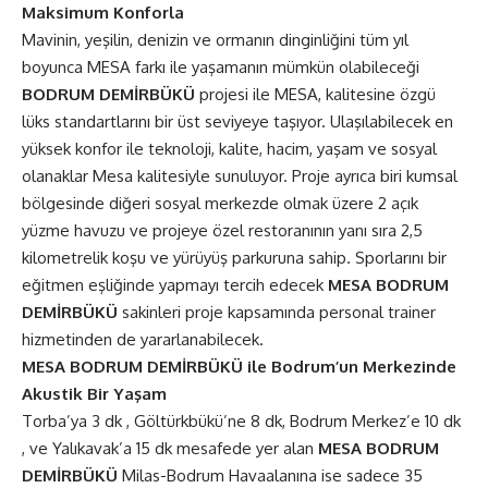
Maksimum Konforla
Mavinin, yeşilin, denizin ve ormanın dinginliğini tüm yıl
boyunca MESA farkı ile yaşamanın mümkün olabileceği
BODRUM DEMİRBÜKÜ
projesi ile MESA, kalitesine özgü
lüks standartlarını bir üst seviyeye taşıyor. Ulaşılabilecek en
yüksek konfor ile teknoloji, kalite, hacim, yaşam ve sosyal
olanaklar Mesa kalitesiyle sunuluyor. Proje ayrıca biri kumsal
bölgesinde diğeri sosyal merkezde olmak üzere 2 açık
yüzme havuzu ve projeye özel restoranının yanı sıra 2,5
kilometrelik koşu ve yürüyüş parkuruna sahip. Sporlarını bir
eğitmen eşliğinde yapmayı tercih edecek
MESA BODRUM
DEMİRBÜKÜ
sakinleri proje kapsamında personal trainer
hizmetinden de yararlanabilecek.
MESA BODRUM DEMİRBÜKÜ ile Bodrum’un Merkezinde
Akustik Bir Yaşam
Torba’ya 3 dk , Göltürkbükü’ne 8 dk, Bodrum Merkez’e 10 dk
, ve Yalıkavak’a 15 dk mesafede yer alan
MESA BODRUM
DEMİRBÜKÜ
Milas-Bodrum Havaalanına ise sadece 35