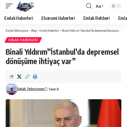
Aa
Yazı
Tipi
Emlak Haberleri
Ekonomi Haberleri
Emlak Rehberi
Emla
Yeniden
Boyutlandırıcı
Emlak Televizyonu
>
Blog
>
Emlak Haberleri
>
Binali Yıldırım”İstanbul’da depremsel dönüşüme ihtiyaç var”
EMLAK HABERLERI
Binali Yıldırım”İstanbul’da depremsel
dönüşüme ihtiyaç var”
Emlak Televizyonu