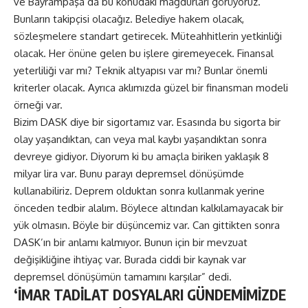
ve Bayrampaşa’da bu konudaki mağdurları görüyoruz.
Bunların takipçisi olacağız. Belediye hakem olacak,
sözleşmelere standart getirecek. Müteahhitlerin yetkinliği
olacak. Her önüne gelen bu işlere giremeyecek. Finansal
yeterliliği var mı? Teknik altyapısı var mı? Bunlar önemli
kriterler olacak. Ayrıca aklımızda güzel bir finansman modeli
örneği var.
Bizim DASK diye bir sigortamız var. Esasında bu sigorta bir
olay yaşandıktan, can veya mal kaybı yaşandıktan sonra
devreye gidiyor. Diyorum ki bu amaçla biriken yaklaşık 8
milyar lira var. Bunu parayı depremsel dönüşümde
kullanabiliriz. Deprem olduktan sonra kullanmak yerine
önceden tedbir alalım. Böylece altından kalkılamayacak bir
yük olmasın. Böyle bir düşüncemiz var. Can gittikten sonra
DASK’ın bir anlamı kalmıyor. Bunun için bir mevzuat
değişikliğine ihtiyaç var. Burada ciddi bir kaynak var
depremsel dönüşümün tamamını karşılar” dedi.
‘İMAR TADİLAT DOSYALARI GÜNDEMİMİZDE