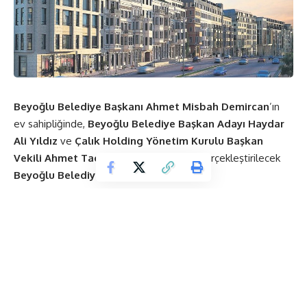
Beyoğlu Belediye Başkanı Ahmet Misbah Demircan
’ın
ev sahipliğinde,
Beyoğlu Belediye Başkan Adayı Haydar
Ali Yıldız
ve
Çalık Holding Yönetim Kurulu Başkan
Vekili Ahmet Taçyıldız
’ın katılımlarıyla gerçekleştirilecek
Beyoğlu Belediye Başkanlığı
Yer:
Taksim 360 Proje Alanı / Tarlabaşı Bulvarı No:59,
Beyoğlu
Tarih:
22 Mart 2019, Cuma
Saat:
14.00-16.00
14.00-14.30 / Kayıt ve Karşılama
14.30-16.00 / Konuşmalar ve Tören