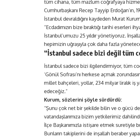
tüm cihana, tüm mazlum coğrafyaya hizmet 
Cumhurbaşkanı Recep Tayyip Erdoğan’ın, 1994
İstanbul devraldığını kaydeden Murat Kurum
“Ecdadımızın bize bıraktığı tarihi eserleri 
İstanbul’umuzu 25 yıldır yönetiyoruz. İnşal
hepimizin uğraşıyla çok daha fazla yönete
“İstanbul sadece bizi değil tüm c
İstanbul sadece bizi ilgilendirmiyor, tüm c
‘Gönül Sofrası’nı herkese açmak zorundasınız.
millet bahçeleri, yollar, 234 milyar liralık
edeceğiz.”
Kurum, sözlerini şöyle sürdürdü:
“Şunu çok net bir şekilde bilin ve o gücü de
vatandaşlarımıza bizim yetkilerimiz dahili
İlçe Başkanımızla istişare etmek suretiyle b
Bunların takiplerini de inşallah beraber yapa