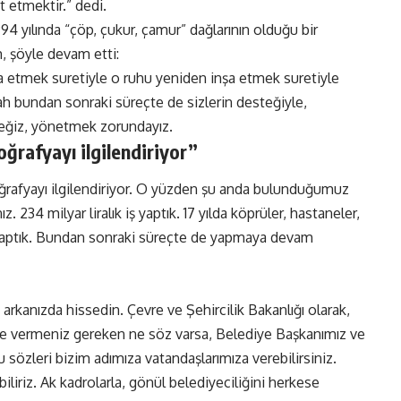
etmektir.” dedi.
 yılında “çöp, çukur, çamur” dağlarının olduğu bir
, şöyle devam etti:
ihya etmek suretiyle o ruhu yeniden inşa etmek suretiyle
lah bundan sonraki süreçte de sizlerin desteğiyle,
ceğiz, yönetmek zorundayız.
oğrafyayı ilgilendiriyor”
oğrafyayı ilgilendiriyor. O yüzden şu anda bulunduğumuz
 234 milyar liralık iş yaptık. 17 yılda köprüler, hastaneler,
 iş yaptık. Bundan sonraki süreçte de yapmaya devam
 arkanızda hissedin. Çevre ve Şehircilik Bakanlığı olarak,
nde vermeniz gereken ne söz varsa, Belediye Başkanımız ve
u sözleri bizim adımıza vatandaşlarımıza verebilirsiniz.
biliriz. Ak kadrolarla, gönül belediyeciliğini herkese