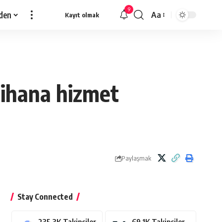
9
den
Aa
Kayıt olmak
Yazı
Tipi
Yeniden
Boyutlandırıcı
cihana hizmet
Paylaşmak
Stay Connected