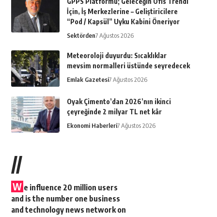
GPPS Platformu; Geleceğin Ofis Trendi
İçin, İş Merkezlerine – Geliştiricilere
“Pod / Kapsül” Uyku Kabini Öneriyor
Sektörden
7 Ağustos 2026
Meteoroloji duyurdu: Sıcaklıklar
mevsim normalleri üstünde seyredecek
Emlak Gazetesi
7 Ağustos 2026
Oyak Çimento’dan 2026’nın ikinci
çeyreğinde 2 milyar TL net kâr
Ekonomi Haberleri
7 Ağustos 2026
//
W
e influence 20 million users
and is the number one business
and technology news network on