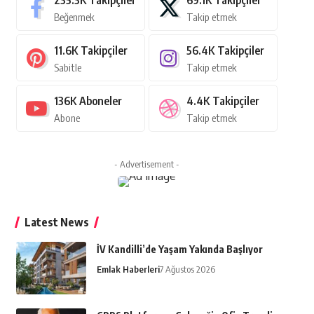
235.3K
Takipçiler
69.1K
Takipçiler
Beğenmek
Takip etmek
11.6K
Takipçiler
56.4K
Takipçiler
Sabitle
Takip etmek
136K
Aboneler
4.4K
Takipçiler
Abone
Takip etmek
- Advertisement -
Latest News
İV Kandilli’de Yaşam Yakında Başlıyor
Emlak Haberleri
7 Ağustos 2026