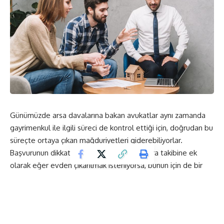
Günümüzde arsa davalarına bakan avukatlar aynı zamanda
gayrimenkul ile ilgili süreci de kontrol ettiği için, doğrudan bu
süreçte ortaya çıkan mağduriyetleri giderebiliyorlar.
Başvurunun dikkatli bir şekilde yapılması, icra takibine ek
olarak eğer evden çıkarılmak isteniyorsa, bunun için de bir
başvuruda bulunulması gerekiyor.
Ancak bu sayede ödeme yapmayan kiracının tahliyesi
gerçekleştirilebilecektir. Bir yıl içerisinde iki kez aynı
başvuruda bulunan ev sahibi, kiracısını çıkarma imkanına sahip