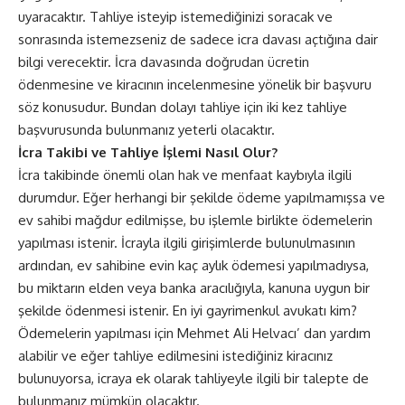
uyaracaktır. Tahliye isteyip istemediğinizi soracak ve
sonrasında istemezseniz de sadece icra davası açtığına dair
bilgi verecektir. İcra davasında doğrudan ücretin
ödenmesine ve kiracının incelenmesine yönelik bir başvuru
söz konusudur. Bundan dolayı tahliye için iki kez tahliye
başvurusunda bulunmanız yeterli olacaktır.
İcra Takibi ve Tahliye İşlemi Nasıl Olur?
İcra takibinde önemli olan hak ve menfaat kaybıyla ilgili
durumdur. Eğer herhangi bir şekilde ödeme yapılmamışsa ve
ev sahibi mağdur edilmişse, bu işlemle birlikte ödemelerin
yapılması istenir. İcrayla ilgili girişimlerde bulunulmasının
ardından, ev sahibine evin kaç aylık ödemesi yapılmadıysa,
bu miktarın elden veya banka aracılığıyla, kanuna uygun bir
şekilde ödenmesi istenir. En iyi gayrimenkul avukatı kim?
Ödemelerin yapılması için Mehmet Ali Helvacı’ dan yardım
alabilir ve eğer tahliye edilmesini istediğiniz kiracınız
bulunuyorsa, icraya ek olarak tahliyeyle ilgili bir talepte de
bulunmanız mümkün olacaktır.