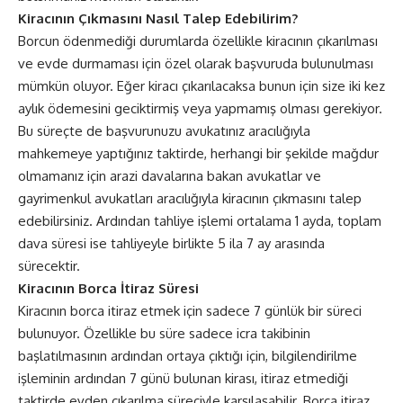
Kiracının Çıkmasını Nasıl Talep Edebilirim?
Borcun ödenmediği durumlarda özellikle kiracının çıkarılması
ve evde durmaması için özel olarak başvuruda bulunulması
mümkün oluyor. Eğer kiracı çıkarılacaksa bunun için size iki kez
aylık ödemesini geciktirmiş veya yapmamış olması gerekiyor.
Bu süreçte de başvurunuzu avukatınız aracılığıyla
mahkemeye yaptığınız taktirde, herhangi bir şekilde mağdur
olmamanız için arazi davalarına bakan avukatlar ve
gayrimenkul avukatları aracılığıyla kiracının çıkmasını talep
edebilirsiniz. Ardından tahliye işlemi ortalama 1 ayda, toplam
dava süresi ise tahliyeyle birlikte 5 ila 7 ay arasında
sürecektir.
Kiracının Borca İtiraz Süresi
Kiracının borca itiraz etmek için sadece 7 günlük bir süreci
bulunuyor. Özellikle bu süre sadece icra takibinin
başlatılmasının ardından ortaya çıktığı için, bilgilendirilme
işleminin ardından 7 günü bulunan kirası, itiraz etmediği
taktirde evden çıkarılma süreciyle karşılaşabilir. Borca itiraz