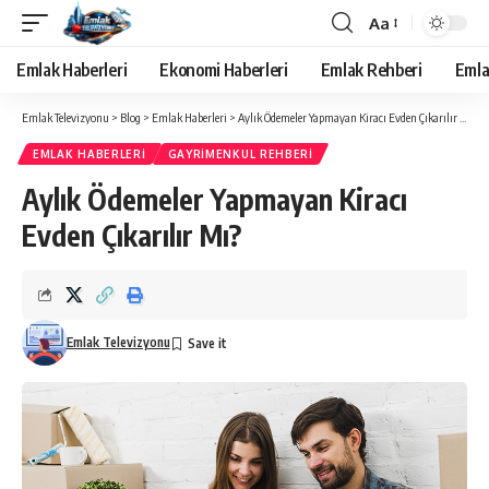
Aa
Yazı
Tipi
Emlak Haberleri
Ekonomi Haberleri
Emlak Rehberi
Emla
Yeniden
Boyutlandırıcı
Emlak Televizyonu
>
Blog
>
Emlak Haberleri
>
Aylık Ödemeler Yapmayan Kiracı Evden Çıkarılır Mı?
EMLAK HABERLERI
GAYRIMENKUL REHBERI
Aylık Ödemeler Yapmayan Kiracı
Evden Çıkarılır Mı?
Emlak Televizyonu