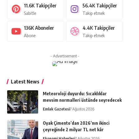
11.6K
Takipçiler
56.4K
Takipçiler
Sabitle
Takip etmek
136K
Aboneler
4.4K
Takipçiler
Abone
Takip etmek
- Advertisement -
Latest News
Meteoroloji duyurdu: Sıcaklıklar
mevsim normalleri üstünde seyredecek
Emlak Gazetesi
7 Ağustos 2026
Oyak Çimento’dan 2026’nın ikinci
çeyreğinde 2 milyar TL net kâr
Ekonomi Haberleri
7 Ağustos 2026