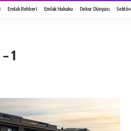
i
Emlak Rehberi
Emlak Hukuku
Dekor Dünyası
Sektör
 – 1