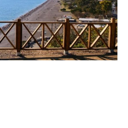
ığını bir kez daha kanıtladı.
m seçenekleriyle şehir, yılın her döneminde
nan şehir, bir cazibe merkezine dönüştü.
kanı Hakan Saatçioğlu,
“Antalya’da açık olan otellerde
a birçok otel tamamen dolmuş durumda. Güzel bir
ğız.”
şeklinde açıklama yaptı.
TİNE BÜRÜNDÜ