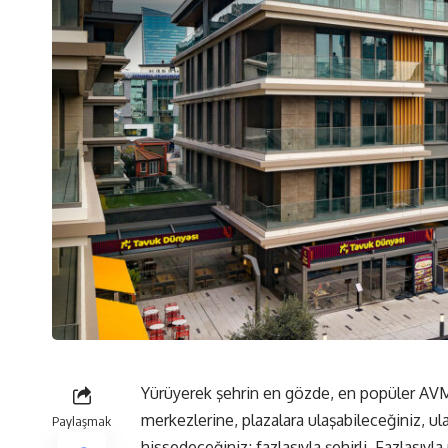
Yürüyerek şehrin en gözde, en popüler AVM’l
merkezlerine, plazalara ulaşabileceğiniz, ulaş
Paylaşmak
hissedeceğiniz; fazlasıyla şehirli. Fazlasıyla