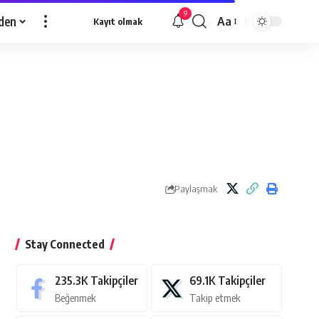
9
den
Aa
Kayıt olmak
Yazı
Tipi
Yeniden
Boyutlandırıcı
Paylaşmak
Stay Connected
235.3K
Takipçiler
69.1K
Takipçiler
Beğenmek
Takip etmek