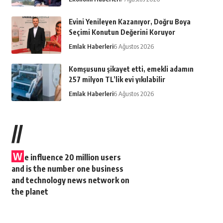
Evini Yenileyen Kazanıyor, Doğru Boya
Seçimi Konutun Değerini Koruyor
Emlak Haberleri
6 Ağustos 2026
Komşusunu şikayet etti, emekli adamın
257 milyon TL’lik evi yıkılabilir
Emlak Haberleri
6 Ağustos 2026
//
W
e influence 20 million users
and is the number one business
and technology news network on
the planet