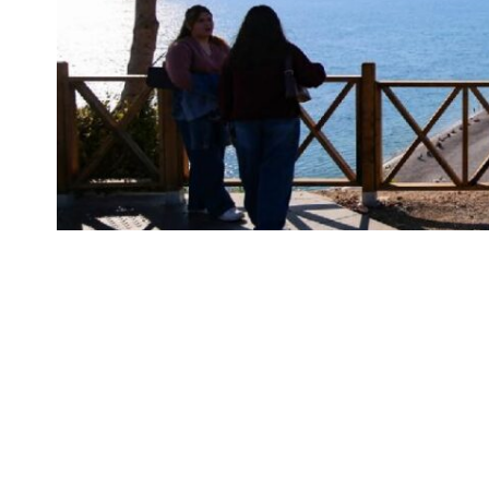
Antalya, tatilin yalnızca yaz aylarına sıkışmad
Dört mevsim güneşi, doğası ve zengin turiz
Paylaşmak
ziyaretçilerine dinlenme ve keşif imkanı su
Profesyonel Otel Yöneticileri Derneği Baş
doluluk oranları yüzde 99’a ulaştı hatt
sezonu, güzel bir yılbaşı ile tamamlayaca
ANTALYA’DA OTELLER YILBAŞI KONSE