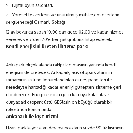
Dijital oyun salonları,
Yöresel lezzetlerin ve unutulmuş muhteşem eserlerin
sergileneceği Osmanlı Sokağı
12 ay boyunca sabah 10.00’dan gece 02.00’ye kadar hizmet
verecek ve 7’den 70’e her yaş grubuna hitap edecek.
Kendi enerjisini üreten ilk tema park!
Ankapark birçok alanda rakipsiz olmasının yanında kendi
enerjisini de üretecek. Ankapark, açık otopark alanının
tamamının üstüne konumlandırılan güneş panelleri ile
neredeyse harcadığı kadar enerjiyi güneşten, sisteme geri
döndürecek. Enerji tesisinin geliri kamuya kalacak ve
dünyadaki otopark üstü GESlerin en büyüğü olarak bir
rekortmen konumunda.
Ankapark ile kış turizmi
Uzan, parkta yer alan dev oyuncakların yüzde 90’lık kısmının