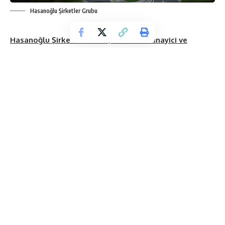
Hasanoğlu Şirketler Grubu
Hasanoğlu Şirketler Grubu, Müstakil Sanayici ve
İşadamları Derneği’nin (MÜSİAD) ev sahipliğinde
düzenlenecek. 1. Türk-Arap İş Zirvesi’nde yerini alacak.
Zirvede, bu yıl hayata geçirilecek dört yeni proje ve
BANU EVLERİ Ispartakule 2 ve BANU EVLERİ Ispartakule
3 projeleri tanıtılacak.
İnşaat sektöründe 25 yıllık deneyimi ile pek çok başarılı
projeyi hayata geçiren
Hasanoğlu Şirketler Grubu
, 13 Nisan
2019 tarihinde MÜSİAD Genel Merkezi’nde düzenlenecek
olan
1. Türk-Arap İş Zirvesi
’ne katılacak.
Zirvede 10 No’lu
stantta yer alacak olan Hasanoğlu Şirketler Grubu, bu yıl
hayata geçireceği dört yeni projesinin, BANU EVLERİ
Ispartakule 2 ve BANU EVLERİ Ispartakule 3 markalı
projelerinin tanıtımını yapacak.
Ispartakule’de iki, Bahçekent’te iki olmak üzere, dört yeni