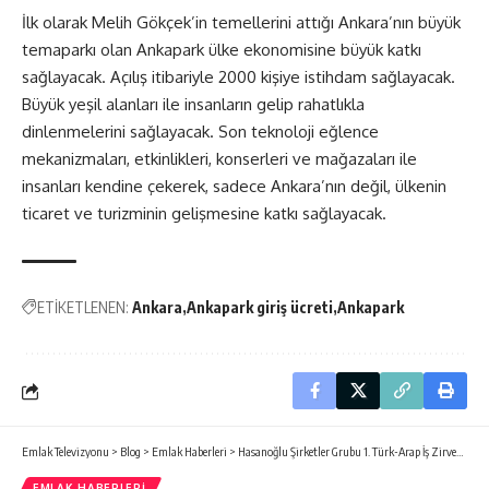
İlk olarak Melih Gökçek’in temellerini attığı Ankara’nın büyük
temaparkı olan Ankapark ülke ekonomisine büyük katkı
sağlayacak. Açılış itibariyle 2000 kişiye istihdam sağlayacak.
Büyük yeşil alanları ile insanların gelip rahatlıkla
dinlenmelerini sağlayacak. Son teknoloji eğlence
mekanizmaları, etkinlikleri, konserleri ve mağazaları ile
insanları kendine çekerek, sadece Ankara’nın değil, ülkenin
ticaret ve turizminin gelişmesine katkı sağlayacak.
ETİKETLENEN:
Ankara
Ankapark giriş ücreti
Ankapark
Emlak Televizyonu
>
Blog
>
Emlak Haberleri
>
Hasanoğlu Şirketler Grubu 1. Türk-Arap İş Zirvesi’ne Katılıyor
EMLAK HABERLERI