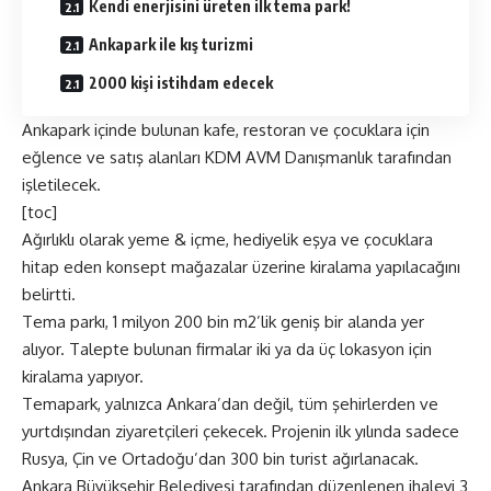
Kendi enerjisini üreten ilk tema park!
Ankapark ile kış turizmi
2000 kişi istihdam edecek
Ankapark içinde bulunan kafe, restoran ve çocuklara için
eğlence ve satış alanları KDM AVM Danışmanlık tarafından
işletilecek.
[toc]
Ağırlıklı olarak yeme & içme, hediyelik eşya ve çocuklara
hitap eden konsept mağazalar üzerine kiralama yapılacağını
belirtti.
Tema parkı, 1 milyon 200 bin m2’lik geniş bir alanda yer
alıyor. Talepte bulunan firmalar iki ya da üç lokasyon için
kiralama yapıyor.
Temapark, yalnızca Ankara’dan değil, tüm şehirlerden ve
yurtdışından ziyaretçileri çekecek. Projenin ilk yılında sadece
Rusya, Çin ve Ortadoğu’dan 300 bin turist ağırlanacak.
Ankara Büyükşehir Belediyesi tarafından düzenlenen ihaleyi 3